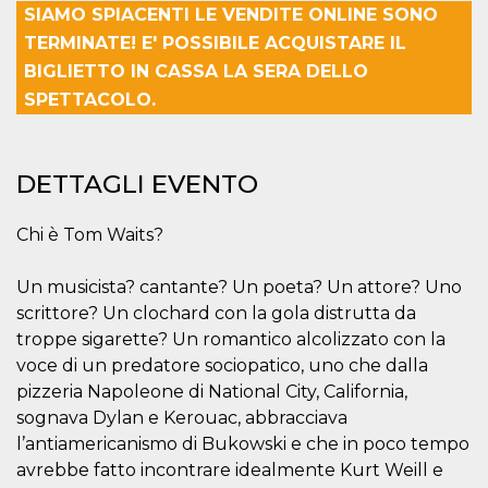
SIAMO SPIACENTI LE VENDITE ONLINE SONO
Necessari
Marketing
TERMINATE! E' POSSIBILE ACQUISTARE IL
BIGLIETTO IN CASSA LA SERA DELLO
I cookie strettamente necessari o tecnici sono
indispensabili al funzionamento del sito. I
SPETTACOLO.
servizi qui presenti non potranno funzionare
senza.
Provider /
Nome
Scadenza
Descrizione
DETTAGLI EVENTO
Dominio
cf_clearance
1 anno
Clearance
Cloudflare,
Cookie from
Inc.
Chi è Tom Waits?
CloudFlare
.oooh.events
stores the proof
of challenge
Un musicista? cantante? Un poeta? Un attore? Uno
passed. It is
used to no
scrittore? Un clochard con la gola distrutta da
longer issue a
captcha or
troppe sigarette? Un romantico alcolizzato con la
jschallenge
voce di un predatore sociopatico, uno che dalla
challenge if
present. It is
pizzeria Napoleone di National City, California,
required to
reach origin
sognava Dylan e Kerouac, abbracciava
server.
l’antiamericanismo di Bukowski e che in poco tempo
wordpress_test_cookie
Sessione
Cookie di
Automattic
avrebbe fatto incontrare idealmente Kurt Weill e
Wordpress,
Inc.
verifica che il