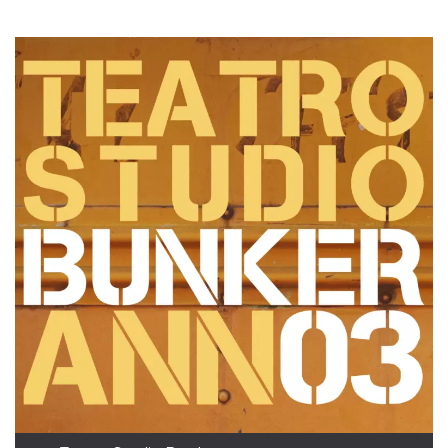
mese
viene
m.stripe.com
generalmente
utilizzato per le
prestazioni e
l'ottimizzazione
dei servizi di
elaborazione
dei pagamenti,
facilitando la
memorizzazione
dei contenuti
sul browser per
rendere le
pagine più
veloci.
CookieScriptConsent
4
Questo cookie
CookieScript
settimane
viene utilizzato
oooh.events
2 giorni
dal servizio
Cookie-
Script.com per
ricordare le
preferenze di
consenso sui
cookie dei
visitatori. È
necessario che il
banner dei
cookie di
Cookie-
Script.com
funzioni