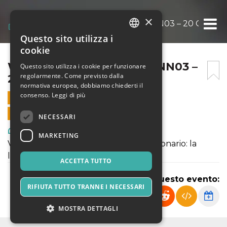
×
WILD YEARS – BUNKER ANN03 – 20 OTTOB
Questo sito utilizza i
ITALIAN
cookie
ENGLISH
WILD YEARS – BUNKER ANN03 –
Questo sito utilizza i cookie per funzionare
regolarmente. Come previsto dalla
20 OTTOBRE 2023
SPANISH
normativa europea, dobbiamo chiederti il
consenso.
Leggi di più
20 OTTOBRE 2023 - 21:00
VENDITE ONLINE TERMINATE
NECESSARI
Arte, Mostre & Musei
MARKETING
Vagabondo, folle, genio, ubriacone visionario: la
leggenda e il mito di Tom Waits.
ACCETTA TUTTO
Condividi questo evento:
RIFIUTA TUTTO TRANNE I NECESSARI
MOSTRA DETTAGLI