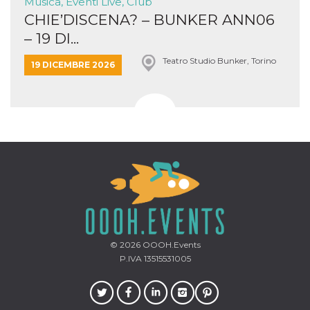
Musica, Eventi Live, Club
CHIE’DISCENA? – BUNKER ANN06
– 19 DI...
Teatro Studio Bunker, Torino
19 DICEMBRE 2026
© 2026
OOOH.Events
P.IVA 13515531005