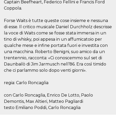
.oooh.events
Captain Beefheart, Federico Fellini e Francis Ford
browser accetti i
cookie.
Coppola.
PHPSESSID
Sessione
Cookie
PHP.net
generato da
oooh.events
Forse Waits è tutte queste cose insieme e nessuna
applicazioni
basate sul
di esse. Il critico musicale Daniel Durchholz descrisse
linguaggio PHP.
la voce di Waits come se fosse stata immersa in un
Si tratta di un
identificatore
tino di whisky, poi appesa in un affumicatoio per
generico
utilizzato per
qualche mese e infine portata fuori e investita con
mantenere le
variabili di
una macchina. Roberto Benigni, suo amico da un
sessione utente.
trentennio, racconta: «Ci conoscemmo sul set di
Normalmente è
un numero
Daunbailò di Jim Jarmusch nell’86. Era così timido
generato in
modo casuale, il
che ci parlammo solo dopo venti giorni».
modo in cui
viene utilizzato
può essere
regia: Carlo Roncaglia
specifico per il
sito, ma un
buon esempio è
mantenere uno
con Carlo Roncaglia, Enrico De Lotto, Paolo
stato di accesso
Demontis, Max Altieri, Matteo Pagliardi
per un utente
tra le pagine.
testo Emiliano Poddi, Carlo Roncaglia
m
1 anno 1
Questo cookie
Stripe