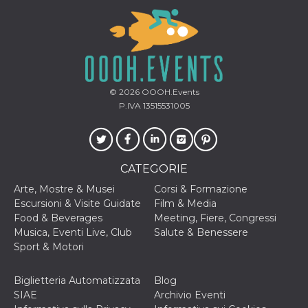
o persistent
30 giorni
datr
2 anni
Questo coo
Meta
identifica il
Platform Inc.
browser che
.facebook.com
connette a
Facebook. 
direttament
© 2026
OOOH.Events
legato alla 
Facebook
P.IVA 13515531005
dell'utente.
Facebook s
che viene
utilizzato p
aiutare con 
sicurezza e a
CATEGORIE
di accesso
sospette, in
Arte, Mostre & Musei
Corsi & Formazione
particolare p
rilevamento
Escursioni & Visite Guidate
Film & Media
bot che ten
Food & Beverages
Meeting, Fiere, Congressi
di accedere 
servizio. F
Musica, Eventi Live, Club
Salute & Benessere
afferma anc
Sport & Motori
il profilo
comportame
associato a
ciascun coo
Biglietteria Automatizzata
Blog
datr viene
SIAE
Archivio Eventi
eliminato d
giorni. Que