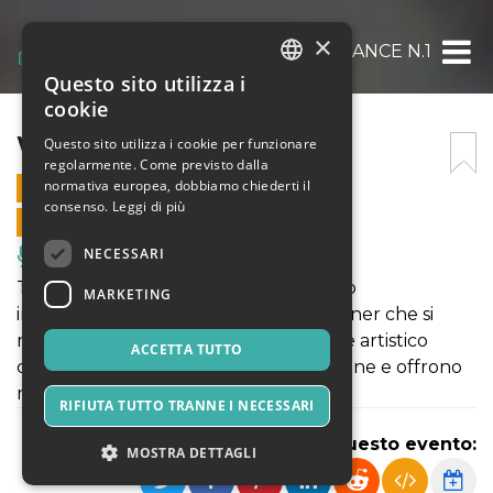
×
WOH PERFORMANCE N.1
Questo sito utilizza i
ITALIAN
cookie
ENGLISH
WOH PERFORMANCE N.1
Questo sito utilizza i cookie per funzionare
regolarmente. Come previsto dalla
SPANISH
normativa europea, dobbiamo chiederti il
1 OTTOBRE 2021 - 11:00
consenso.
Leggi di più
VENDITE ONLINE TERMINATE
NECESSARI
Musica, Eventi Live, Club
The Ways of the Heroes è un progetto
MARKETING
internazionale di 7 organizzazioni partner che si
riuniscono attorno all’idea di un esame artistico
ACCETTA TUTTO
dell’apatia sociale e dell’assenza di azione e offrono
modi per affrontarle.
RIFIUTA TUTTO TRANNE I NECESSARI
Condividi questo evento:
MOSTRA DETTAGLI