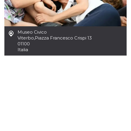
mese
viene
m.stripe.com
generalmente
utilizzato per le
prestazioni e
l'ottimizzazione
dei servizi di
elaborazione
dei pagamenti,
Museo Civico
facilitando la
memorizzazione
Viterbo
,
Piazza Francesco Crispi 13
dei contenuti
01100
sul browser per
Italia
rendere le
pagine più
veloci.
CookieScriptConsent
4
Questo cookie
CookieScript
settimane
viene utilizzato
oooh.events
2 giorni
dal servizio
Cookie-
Script.com per
ricordare le
preferenze di
consenso sui
cookie dei
visitatori. È
necessario che il
banner dei
cookie di
Cookie-
Script.com
funzioni