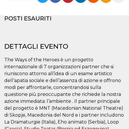
Necessari
Marketing
POSTI ESAURITI
I cookie strettamente necessari o tecnici sono
indispensabili al funzionamento del sito. I
servizi qui presenti non potranno funzionare
senza.
Provider /
DETTAGLI EVENTO
Nome
Scadenza
Descrizione
Dominio
cf_clearance
1 anno
Clearance
Cloudflare,
The Ways of the Heroes è un progetto
Cookie from
Inc.
CloudFlare
.oooh.events
internazionale di 7 organizzazioni partner che si
stores the proof
of challenge
riuniscono attorno all’idea di un esame artistico
passed. It is
dell’apatia sociale e dell’assenza di azione e offrono
used to no
longer issue a
modi per affrontarle, concentrandosi sulla
captcha or
jschallenge
questione più preoccupante che richiede la nostra
challenge if
present. It is
azione immediata: l’ambiente . Il partner principale
required to
del progetto è MNT (Macedonian National Theatre)
reach origin
server.
di Skopje, Macedonia del Nord e i partner includono
wordpress_test_cookie
Sessione
Cookie di
Automattic
La Dramaturgie (Italia), Eho animato (Serbia), Loop
Wordpress,
Inc.
(Grecia), Studio Teatar (Bosnia ed Erzegovina),
verifica che il