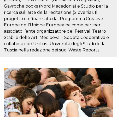
.oooh.events
browser accetti i
Gavroche books (Nord Macedonia) e Studio per la
cookie.
ricerca sull’arte della recitazione (Slovenia). Il
PHPSESSID
Sessione
Cookie
PHP.net
progetto co-finanziato dal Programma Creative
generato da
oooh.events
applicazioni
Europe dell’Unione Europea ha come partner
basate sul
linguaggio PHP.
associato l’ente organizzatore del Festival, Teatro
Si tratta di un
identificatore
Stabile delle Arti Medioevali- Società Cooperativa e
generico
collabora con Unitus- Università degli Studi della
utilizzato per
mantenere le
Tuscia nella redazione dei suoi Waste Reports
variabili di
sessione utente.
Normalmente è
un numero
generato in
modo casuale, il
modo in cui
viene utilizzato
può essere
specifico per il
sito, ma un
buon esempio è
mantenere uno
stato di accesso
per un utente
tra le pagine.
m
1 anno 1
Questo cookie
Stripe