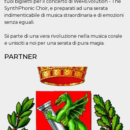
tuoi biglietti per il concerto di WeREvolution - The
correttamente.
SynthPhonic Choir, e preparati ad una serata
Storage declaration
indimenticabile di musica straordinaria e di emozioni
Storage
senza eguali.
Nome
Descrizione
type
fbssls_314278995690155
Session
Sii parte di una vera rivoluzione nella musica corale
storage
e unisciti a noi per una serata di pura magia.
wpEmojiSettingsSupports
Session
storage
PARTNER
cn_uc__
Local
storage
Provider /
Nome
Scadenza
Descrizione
Dominio
c_user
4
Cookie di a
Meta
settimane
utente. Può
Platform Inc.
2 giorni
essere di se
.facebook.com