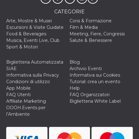
privacy,
garantendo 
CATEGORIE
loro prefer
siano onora
Arte, Mostre & Musei
Corsi & Formazione
nelle sessio
future.
Escursioni & Visite Guidate
Film & Media
Food & Beverages
Meeting, Fiere, Congressi
__Secure-ROLLOUT_TOKEN
.youtube.com
5 mesi 4
Utilizzato d
settimane
YouTube pe
Musica, Eventi Live, Club
Salute & Benessere
gestire
Sport & Motori
l'implement
e la
sperimenta
delle funzio
Biglietteria Automatizzata
Blog
Aiuta Googl
SIAE
Archivio Eventi
controllare 
nuove
Informativa sulla Privacy
Informativa sui Cookies
funzionalità
Condizioni di utilizzo
Tutorial: crea un evento
modifiche
dell'interfac
App Mobile
Help
vengono mo
FAQ Utenti
FAQ Organizzatori
agli utenti
nell'ambito 
Affiliate Marketing
Biglietteria White Label
e
OOOH.Events per
implementa
graduali,
l’Ambiente
garantendo
un'esperien
coerente pe
determinat
utente dura
esperiment