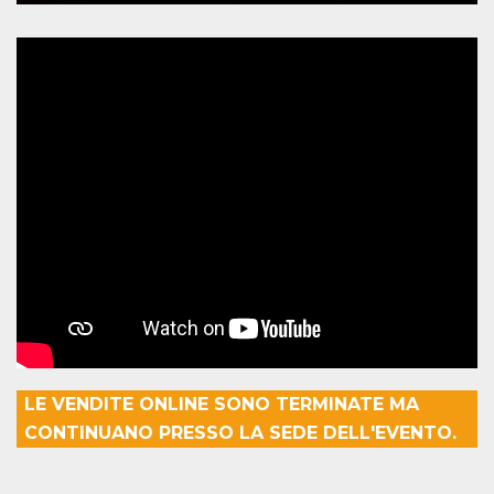
.oooh.events
browser accetti i
cookie.
PHPSESSID
Sessione
Cookie
PHP.net
generato da
oooh.events
applicazioni
basate sul
linguaggio PHP.
Si tratta di un
identificatore
generico
utilizzato per
mantenere le
variabili di
sessione utente.
Normalmente è
un numero
generato in
modo casuale, il
modo in cui
viene utilizzato
può essere
specifico per il
sito, ma un
buon esempio è
LE VENDITE ONLINE SONO TERMINATE MA
mantenere uno
stato di accesso
CONTINUANO PRESSO LA SEDE DELL'EVENTO.
per un utente
tra le pagine.
m
1 anno 1
Questo cookie
Stripe