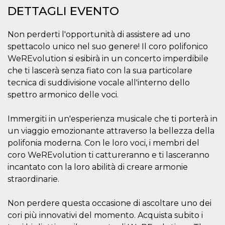
mese
viene
m.stripe.com
DETTAGLI EVENTO
generalmente
utilizzato per le
prestazioni e
l'ottimizzazione
Non perderti l'opportunità di assistere ad uno
dei servizi di
elaborazione
spettacolo unico nel suo genere! Il coro polifonico
dei pagamenti,
facilitando la
WeREvolution si esibirà in un concerto imperdibile
memorizzazione
che ti lascerà senza fiato con la sua particolare
dei contenuti
sul browser per
tecnica di suddivisione vocale all'interno dello
rendere le
pagine più
spettro armonico delle voci.
veloci.
CookieScriptConsent
4
Questo cookie
CookieScript
Immergiti in un'esperienza musicale che ti porterà in
settimane
viene utilizzato
oooh.events
2 giorni
dal servizio
un viaggio emozionante attraverso la bellezza della
Cookie-
polifonia moderna. Con le loro voci, i membri del
Script.com per
ricordare le
coro WeREvolution ti cattureranno e ti lasceranno
preferenze di
consenso sui
incantato con la loro abilità di creare armonie
cookie dei
visitatori. È
straordinarie.
necessario che il
banner dei
cookie di
Non perdere questa occasione di ascoltare uno dei
Cookie-
Script.com
cori più innovativi del momento. Acquista subito i
funzioni