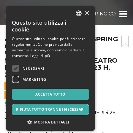
×
ABANO MUSIC LIVE, THE SPRING CONCERT
Questo sito utilizza i
ITALIAN
cookie
ENGLISH
ABANO MUSIC LIVE, THE SPRING
Questo sito utilizza i cookie per funzionare
regolarmente. Come previsto dalla
CONCERT 2023 – FEAT.
SPANISH
normativa europea, dobbiamo chiederti il
WEREVOLUTION, THE
consenso.
Leggi di più
SYNTHPHONIC CHOIR @TEATRO
MAGNOLIA, 24 APRILE 2023 H.
NECESSARI
21:00
MARKETING
24 APRILE 2023 - 21:00
ACCETTA TUTTO
VENDITE ONLINE TERMINATE
Musica, Eventi Live, Club
RIFIUTA TUTTO TRANNE I NECESSARI
EVENTO RIPROGRAMMATO PER VENERDì 26
MAGGIO 2023
MOSTRA DETTAGLI