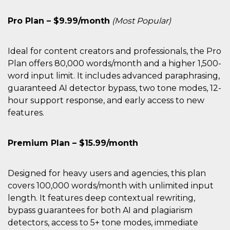
privacy,
garantendo 
Pro Plan – $9.99/month
(Most Popular)
loro prefer
siano onora
nelle sessio
future.
Ideal for content creators and professionals, the Pro
__Secure-ROLLOUT_TOKEN
.youtube.com
5 mesi 4
Utilizzato d
Plan offers 80,000 words/month and a higher 1,500-
settimane
YouTube pe
gestire
word input limit. It includes advanced paraphrasing,
l'implement
e la
guaranteed AI detector bypass, two tone modes, 12-
sperimenta
hour support response, and early access to new
delle funzio
Aiuta Googl
features.
controllare 
nuove
funzionalità
modifiche
Premium Plan – $15.99/month
dell'interfac
vengono mo
agli utenti
nell'ambito 
e
Designed for heavy users and agencies, this plan
implementa
covers 100,000 words/month with unlimited input
graduali,
garantendo
length. It features deep contextual rewriting,
un'esperien
coerente pe
bypass guarantees for both AI and plagiarism
determinat
detectors, access to 5+ tone modes, immediate
utente dura
esperiment