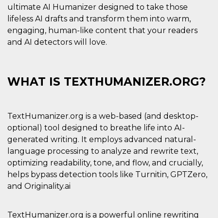
.oooh.events
ultimate AI Humanizer designed to take those
browser accetti i
cookie.
lifeless AI drafts and transform them into warm,
PHPSESSID
Sessione
Cookie
PHP.net
engaging, human-like content that your readers
generato da
oooh.events
and AI detectors will love.
applicazioni
basate sul
linguaggio PHP.
Si tratta di un
identificatore
generico
WHAT IS TEXTHUMANIZER.ORG?
utilizzato per
mantenere le
variabili di
sessione utente.
Normalmente è
TextHumanizer.org is a web-based (and desktop-
un numero
generato in
optional) tool designed to breathe life into AI-
modo casuale, il
modo in cui
generated writing. It employs advanced natural-
viene utilizzato
language processing to analyze and rewrite text,
può essere
specifico per il
optimizing readability, tone, and flow, and crucially,
sito, ma un
buon esempio è
helps bypass detection tools like Turnitin, GPTZero,
mantenere uno
stato di accesso
and Originality.ai
per un utente
tra le pagine.
m
1 anno 1
Questo cookie
Stripe
TextHumanizer.org is a powerful online rewriting