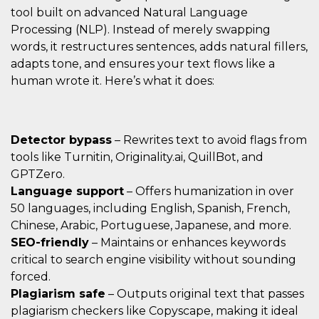
mese
viene
m.stripe.com
tool built on advanced Natural Language
generalmente
utilizzato per le
Processing (NLP). Instead of merely swapping
prestazioni e
l'ottimizzazione
words, it restructures sentences, adds natural fillers,
dei servizi di
elaborazione
adapts tone, and ensures your text flows like a
dei pagamenti,
human wrote it. Here’s what it does:
facilitando la
memorizzazione
dei contenuti
sul browser per
rendere le
pagine più
Detector bypass
– Rewrites text to avoid flags from
veloci.
tools like Turnitin, Originality.ai, QuillBot, and
CookieScriptConsent
4
Questo cookie
CookieScript
settimane
viene utilizzato
oooh.events
GPTZero.
2 giorni
dal servizio
Language support
– Offers humanization in over
Cookie-
Script.com per
50 languages, including English, Spanish, French,
ricordare le
preferenze di
Chinese, Arabic, Portuguese, Japanese, and more.
consenso sui
SEO-friendly
– Maintains or enhances keywords
cookie dei
visitatori. È
critical to search engine visibility without sounding
necessario che il
banner dei
forced.
cookie di
Cookie-
Plagiarism safe
– Outputs original text that passes
Script.com
plagiarism checkers like Copyscape, making it ideal
funzioni