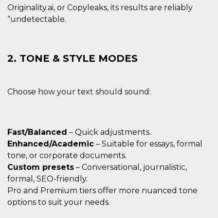
cookie viene
Originality.ai, or Copyleaks, its results are reliably
anche trami
“undetectable.
piace e altri
pulsanti e t
Facebook
posizionati 
molti siti W
diversi.
2. TONE & STYLE MODES
dpr
.facebook.com
1
permette di
settimana
controllare 
funzione “S
su Facebook
Choose how your text should sound:
pulsante “M
piace”, rac
le impostaz
della lingua
permettono
condividere
Fast/Balanced
– Quick adjustments.
pagina.
Enhanced/Academic
– Suitable for essays, formal
fr
3 mesi
Contiene la
Meta
tone, or corporate documents.
combinazio
Platform Inc.
ID univoco 
.facebook.com
Custom presets
– Conversational, journalistic,
browser e
dell'utente,
formal, SEO-friendly.
utilizzata pe
Pro and Premium tiers offer more nuanced tone
pubblicità m
options to suit your needs.
oo
5 anni
consente
Meta
all'utente di
Platform Inc.