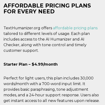
AFFORDABLE PRICING PLANS
VISITOR_INFO1_LIVE
5 mesi 4
Questo cook
Google LLC
settimane
impostato 
.youtube.com
FOR EVERY NEED
Youtube pe
tenere tracc
delle prefe
dell'utente p
video di Yo
TextHumanizer.org offers
affordable pricing plans
incorporati 
siti; può an
tailored to different levels of usage. Each plan
determinare 
visitatore de
includes access to the AI Humanizer and AI
web sta
Checker, along with tone control and timely
utilizzando 
nuova o la
customer support.
vecchia ver
dell'interfac
Youtube.
Starter Plan – $4.99/month
VISITOR_PRIVACY_METADATA
5 mesi 4
Questo coo
YouTube
settimane
viene utiliz
.youtube.com
per memori
le scelte di
Perfect for light users, this plan includes 30,000
consenso e
privacy dell
words/month with a 700-word input limit. It
per la loro
interazione 
provides basic paraphrasing, tone adjustment
sito. Registr
sul consens
modes, and a 24-hour support response. Users also
visitatore r
get instant access to all new features upon release.
a varie poli
impostazion