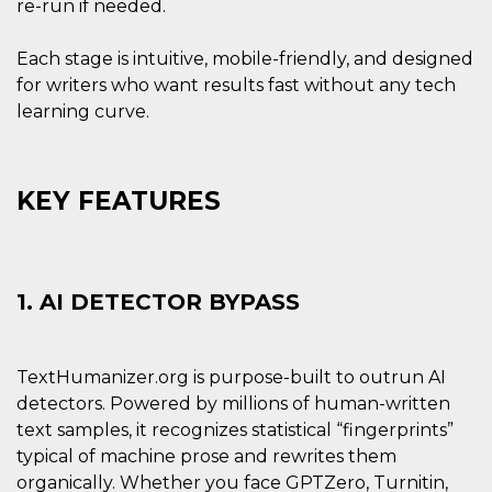
re-run if needed.
o persistent
30 giorni
Each stage is intuitive, mobile-friendly, and designed
datr
2 anni
Questo coo
Meta
identifica il
Platform Inc.
for writers who want results fast without any tech
browser che
.facebook.com
connette a
learning curve.
Facebook. 
direttament
legato alla 
Facebook
dell'utente.
KEY FEATURES
Facebook s
che viene
utilizzato p
aiutare con 
sicurezza e a
di accesso
sospette, in
1. AI DETECTOR BYPASS
particolare p
rilevamento
bot che ten
di accedere 
servizio. F
TextHumanizer.org is purpose-built to outrun AI
afferma anc
il profilo
detectors. Powered by millions of human-written
comportame
text samples, it recognizes statistical “fingerprints”
associato a
ciascun coo
typical of machine prose and rewrites them
datr viene
eliminato d
organically. Whether you face GPTZero, Turnitin,
giorni. Que