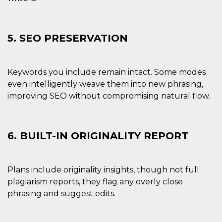
secondi
Cloudflare 
.hubspot.com
distinguere 
umani e bot
vantaggioso 
sito Web, al
5. SEO PRESERVATION
di effettuar
rapporti val
sull'utilizzo
proprio sit
Keywords you include remain intact. Some modes
_cfuvid
.hubspot.com
Sessione
Questo coo
viene utiliz
even intelligently weave them into new phrasing,
Cloudflare 
monitorare 
improving SEO without compromising natural flow.
utenti attra
le sessioni 
ottimizzare
l'esperienza
dell'utente
6. BUILT-IN ORIGINALITY REPORT
mantenendo
coerenza de
sessione e
fornendo se
personalizza
Plans include originality insights, though not full
YSC
Sessione
Questo cook
Google LLC
plagiarism reports, they flag any overly close
impostato 
.youtube.com
YouTube pe
phrasing and suggest edits.
tenere tracc
delle
visualizzazi
video incorp