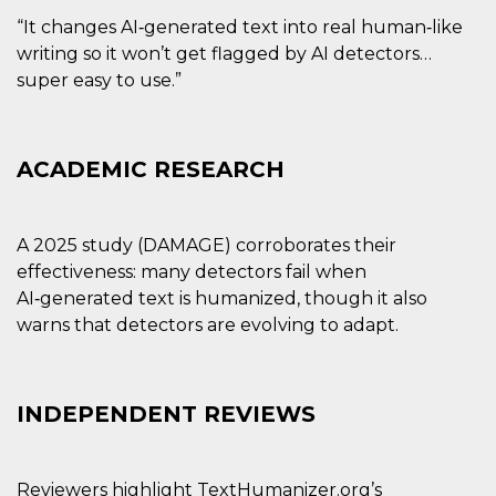
“It changes AI‑generated text into real human‑like
writing so it won’t get flagged by AI detectors…
super easy to use.”
ACADEMIC RESEARCH
A 2025 study (DAMAGE) corroborates their
effectiveness: many detectors fail when
AI‑generated text is humanized, though it also
warns that detectors are evolving to adapt.
INDEPENDENT REVIEWS
Reviewers highlight TextHumanizer.org’s