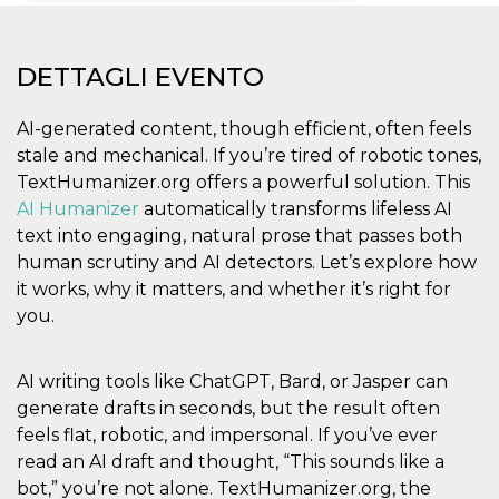
Necessari
Marketing
DETTAGLI EVENTO
I cookie strettamente necessari o tecnici sono
indispensabili al funzionamento del sito. I
servizi qui presenti non potranno funzionare
AI-generated content, though efficient, often feels
senza.
stale and mechanical. If you’re tired of robotic tones,
Provider /
Nome
Scadenza
Descrizione
TextHumanizer.org offers a powerful solution. This
Dominio
AI Humanizer
automatically transforms lifeless AI
cf_clearance
1 anno
Clearance
Cloudflare,
Cookie from
text into engaging, natural prose that passes both
Inc.
CloudFlare
.oooh.events
human scrutiny and AI detectors. Let’s explore how
stores the proof
of challenge
it works, why it matters, and whether it’s right for
passed. It is
used to no
you.
longer issue a
captcha or
jschallenge
challenge if
AI writing tools like ChatGPT, Bard, or Jasper can
present. It is
required to
generate drafts in seconds, but the result often
reach origin
feels flat, robotic, and impersonal. If you’ve ever
server.
read an AI draft and thought, “This sounds like a
wordpress_test_cookie
Sessione
Cookie di
Automattic
Wordpress,
Inc.
bot,” you’re not alone. TextHumanizer.org, the
verifica che il