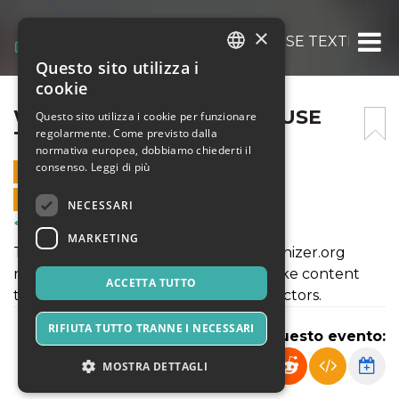
×
WRITING TOO ROBOTIC? USE TEXTHUMA
Questo sito utilizza i
ITALIAN
cookie
ENGLISH
WRITING TOO ROBOTIC? USE
Questo sito utilizza i cookie per funzionare
regolarmente. Come previsto dalla
TEXTHUMANIZER.ORG
SPANISH
normativa europea, dobbiamo chiederti il
consenso.
Leggi di più
30 GIUGNO 2025 - 02:00
VENDITE ONLINE TERMINATE
NECESSARI
Corsi & Formazione
MARKETING
Tired of robotic AI writing? TextHumanizer.org
rewrites AI text into natural, human-like content
ACCETTA TUTTO
that sounds real and bypasses AI detectors.
RIFIUTA TUTTO TRANNE I NECESSARI
Condividi questo evento:
MOSTRA DETTAGLI