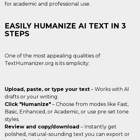
correttamente.
for academic and professional use.
Storage declaration
Storage
EASILY HUMANIZE AI TEXT IN 3
Nome
Descrizione
type
STEPS
fbssls_314278995690155
Session
storage
wpEmojiSettingsSupports
Session
storage
One of the most appealing qualities of
TextHumanizer.org is its simplicity:
cn_uc__
Local
storage
Upload, paste, or type your text
– Works with AI
drafts or your writing.
Click "Humanize"
– Choose from modes like Fast,
Basic, Enhanced, or Academic, or use pre-set tone
Provider /
styles.
Nome
Scadenza
Descrizione
Dominio
Review and copy/download
– Instantly get
c_user
4
Cookie di a
Meta
polished, natural-sounding text you can export or
settimane
utente. Può
Platform Inc.
2 giorni
essere di se
.facebook.com