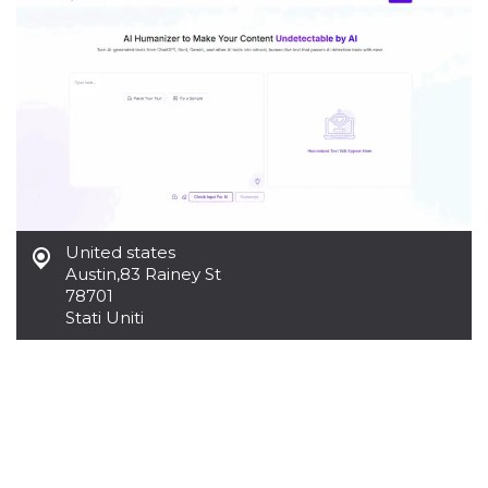
United states
Austin
,
83 Rainey St
78701
Stati Uniti