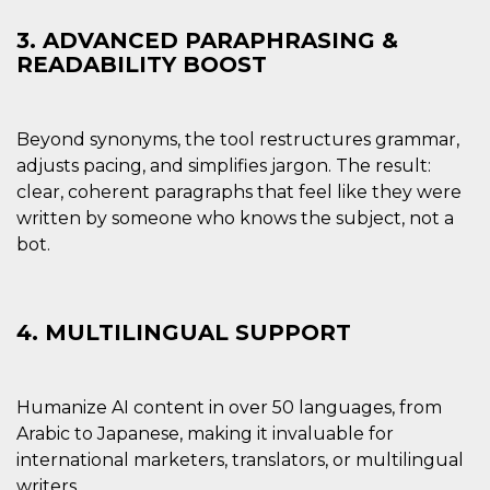
disabilitare 
.facebook.com
visualizzazi
delle inserz
3. ADVANCED PARAPHRASING &
Meta in base
READABILITY BOOST
sue attività 
web di terzi
sb
2 anni
Identificazi
Meta
browser di
Platform Inc.
Beyond synonyms, the tool restructures grammar,
Facebook,
.facebook.com
autenticazi
adjusts pacing, and simplifies jargon. The result:
marketing e 
cookie di
clear, coherent paragraphs that feel like they were
funzione spe
written by someone who knows the subject, not a
di Facebook
bot.
usida
.facebook.com
Sessione
raccoglie
informazion
browser
dell'utente 
dell'identifi
univoco, uti
4. MULTILINGUAL SUPPORT
per persona
la pubblicit
gli utenti
xs
3 mesi
Utilizzato p
Meta
Humanize AI content in over 50 languages, from
mantenere 
Platform Inc.
Arabic to Japanese, making it invaluable for
sessione
.facebook.com
international marketers, translators, or multilingual
__cf_bm
29 minuti
Questo coo
Cloudflare
58
viene utiliz
writers.
Inc.