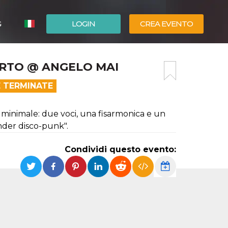
G
LOGIN
CREA EVENTO
ESPAÑOL
RTO @ ANGELO MAI
ENGLISH
E TERMINATE
inimale: due voci, una fisarmonica e un
nder disco-punk".
Condividi questo evento: