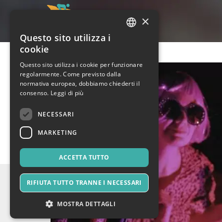
×
Questo sito utilizza i
ITALIAN
cookie
ENGLISH
Questo sito utilizza i cookie per funzionare
regolarmente. Come previsto dalla
SPANISH
normativa europea, dobbiamo chiederti il
consenso.
Leggi di più
NECESSARI
MARKETING
ACCETTA TUTTO
RIFIUTA TUTTO TRANNE I NECESSARI
MOSTRA DETTAGLI