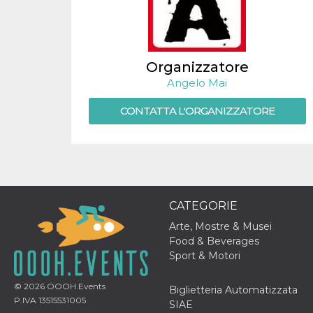
.oooh.events
browser accetti i
cookie.
PHPSESSID
Sessione
Cookie
PHP.net
generato da
oooh.events
applicazioni
Organizzatore
basate sul
linguaggio PHP.
Angelo Mai
Si tratta di un
identificatore
generico
CONTATTA L'ORGANIZZATORE
utilizzato per
mantenere le
variabili di
sessione utente.
Normalmente è
un numero
generato in
modo casuale, il
modo in cui
CATEGORIE
viene utilizzato
può essere
Arte, Mostre & Musei
specifico per il
sito, ma un
Food & Beverages
buon esempio è
Sport & Motori
mantenere uno
stato di accesso
per un utente
tra le pagine.
© 2026
OOOH.Events
Biglietteria Automatizzata
P.IVA 13515531005
SIAE
m
1 anno 1
Questo cookie
Stripe