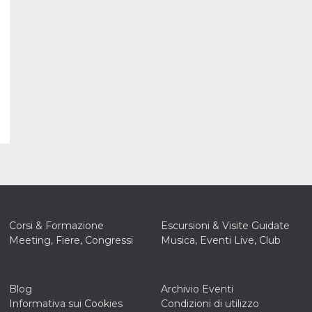
Corsi & Formazione
Escursioni & Visite Guidate
Meeting, Fiere, Congressi
Musica, Eventi Live, Club
Blog
Archivio Eventi
Informativa sui Cookies
Condizioni di utilizzo