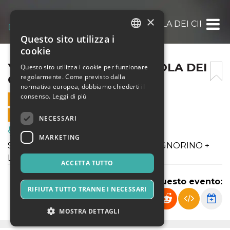
×
YOUNG SIGNORINO + L’ISOLA DEI CIPRESSI
Questo sito utilizza i
ITALIAN
cookie
ENGLISH
YOUNG SIGNORINO + L’ISOLA DEI
Questo sito utilizza i cookie per funzionare
regolarmente. Come previsto dalla
CIPRESSI VIVENTI
SPANISH
normativa europea, dobbiamo chiederti il
consenso.
Leggi di più
11 DICEMBRE 2021 - 22:00
VENDITE ONLINE TERMINATE
NECESSARI
Musica, Eventi Live, Club
MARKETING
Sabato 11 Dicembre ore 22 YOUNG SIGNORINO +
L'Isola dei Cipressi Viventi in concerto
ACCETTA TUTTO
Condividi questo evento:
RIFIUTA TUTTO TRANNE I NECESSARI
MOSTRA DETTAGLI