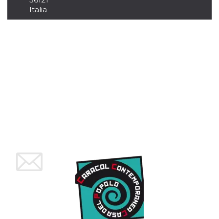
.oooh.events
browser accetti i
Italia
cookie.
PHPSESSID
Sessione
Cookie
PHP.net
generato da
oooh.events
applicazioni
basate sul
linguaggio PHP.
Si tratta di un
identificatore
generico
utilizzato per
mantenere le
variabili di
sessione utente.
Normalmente è
un numero
generato in
modo casuale, il
modo in cui
viene utilizzato
può essere
specifico per il
sito, ma un
buon esempio è
mantenere uno
stato di accesso
per un utente
tra le pagine.
m
1 anno 1
Questo cookie
Stripe