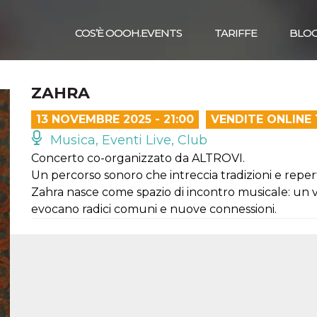
COS’È OOOH.EVENTS
TARIFFE
BLO
ZAHRA
13 NOVEMBRE 2025 - 21:00
VENDITE ONLINE
Musica, Eventi Live, Club
Concerto co-organizzato da ALTROVI.
Un percorso sonoro che intreccia tradizioni e repe
Zahra nasce come spazio di incontro musicale: un v
evocano radici comuni e nuove connessioni.