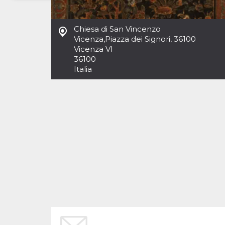
Necessari
Marketing
Chiesa di San Vincenzo
I cookie strettamente necessari o tecnici sono
Vicenza
,
Piazza dei Signori, 36100
indispensabili al funzionamento del sito. I
Vicenza VI
servizi qui presenti non potranno funzionare
36100
senza.
Italia
Provider /
Nome
Scadenza
Descrizione
Dominio
cf_clearance
1 anno
Clearance
Cloudflare,
Cookie from
Inc.
CloudFlare
.oooh.events
stores the proof
of challenge
passed. It is
used to no
longer issue a
captcha or
jschallenge
challenge if
present. It is
required to
reach origin
server.
wordpress_test_cookie
Sessione
Cookie di
Automattic
Wordpress,
Inc.
verifica che il