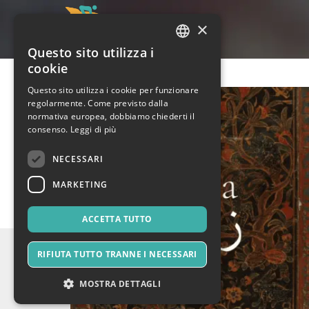
×
Questo sito utilizza i
ITALIAN
cookie
ENGLISH
Questo sito utilizza i cookie per funzionare
regolarmente. Come previsto dalla
SPANISH
normativa europea, dobbiamo chiederti il
consenso.
Leggi di più
NECESSARI
MARKETING
ACCETTA TUTTO
RIFIUTA TUTTO TRANNE I NECESSARI
MOSTRA DETTAGLI