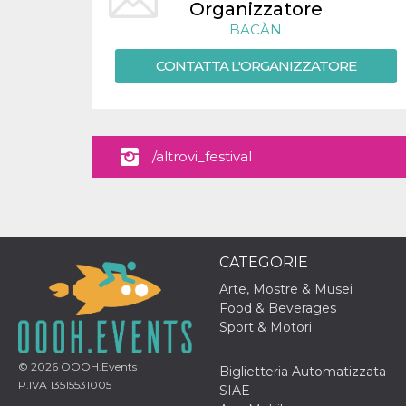
.oooh.events
Organizzatore
browser accetti i
cookie.
BACÀN
PHPSESSID
Sessione
Cookie
PHP.net
CONTATTA L'ORGANIZZATORE
generato da
oooh.events
applicazioni
basate sul
linguaggio PHP.
Si tratta di un
identificatore
generico
utilizzato per
/altrovi_festival
mantenere le
variabili di
sessione utente.
Normalmente è
un numero
generato in
modo casuale, il
modo in cui
CATEGORIE
viene utilizzato
può essere
Arte, Mostre & Musei
specifico per il
sito, ma un
Food & Beverages
buon esempio è
Sport & Motori
mantenere uno
stato di accesso
per un utente
© 2026
OOOH.Events
tra le pagine.
Biglietteria Automatizzata
P.IVA 13515531005
SIAE
m
1 anno 1
Questo cookie
Stripe