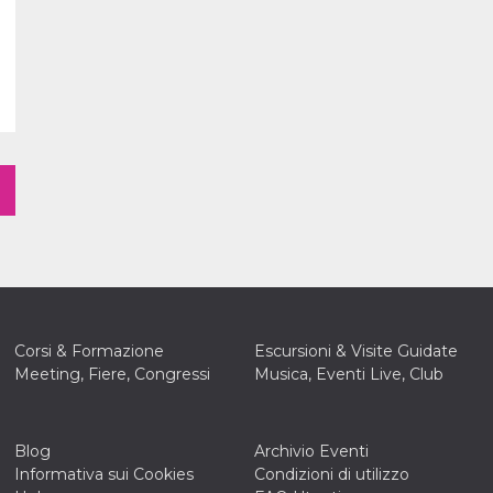
Corsi & Formazione
Escursioni & Visite Guidate
Meeting, Fiere, Congressi
Musica, Eventi Live, Club
Blog
Archivio Eventi
Informativa sui Cookies
Condizioni di utilizzo