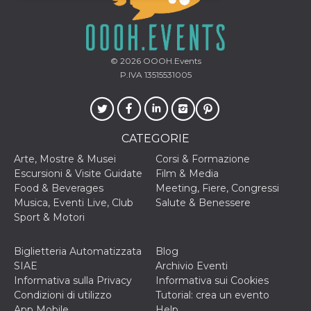
Necessari
Marketing
I cookie strettamente necessari o tecnici sono
© 2026
OOOH.Events
indispensabili al funzionamento del sito. I
servizi qui presenti non potranno funzionare
P.IVA 13515531005
senza.
Provider /
Nome
Scadenza
Descrizione
Dominio
cf_clearance
1 anno
Clearance
Cloudflare,
CATEGORIE
Cookie from
Inc.
CloudFlare
.oooh.events
Arte, Mostre & Musei
Corsi & Formazione
stores the proof
Escursioni & Visite Guidate
Film & Media
of challenge
passed. It is
Food & Beverages
Meeting, Fiere, Congressi
used to no
Musica, Eventi Live, Club
Salute & Benessere
longer issue a
captcha or
Sport & Motori
jschallenge
challenge if
present. It is
Biglietteria Automatizzata
Blog
required to
reach origin
SIAE
Archivio Eventi
server.
Informativa sulla Privacy
Informativa sui Cookies
wordpress_test_cookie
Sessione
Cookie di
Automattic
Condizioni di utilizzo
Tutorial: crea un evento
Wordpress,
Inc.
App Mobile
Help
verifica che il