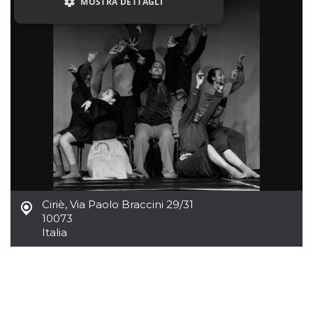
MOSTRA DETTAGLI
Necessari
Marketing
Non classificati
I cookie strettamente necessari o tecnici sono
indispensabili al funzionamento del sito. I
servizi qui presenti non potranno funzionare
senza.
Provider /
Nome
Scadenza
Descrizione
Dominio
cf_clearance
1 anno
Clearance
Cloudflare,
Cookie from
Inc.
Ciriè
,
Via Paolo Braccini 29/31
CloudFlare
.oooh.events
stores the proof
10073
of challenge
Italia
passed. It is
used to no
longer issue a
captcha or
jschallenge
challenge if
present. It is
required to
reach origin