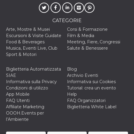
per un utente
tra le pagine.
CookieScriptConsent
4
Questo cookie
CookieScript
CATEGORIE
settimane
viene utilizzato
oooh.events
2 giorni
dal servizio
Arte, Mostre & Musei
Corsi & Formazione
Cookie-
Script.com per
Escursioni & Visite Guidate
Film & Media
ricordare le
Food & Beverages
Meeting, Fiere, Congressi
preferenze di
consenso sui
Musica, Eventi Live, Club
Salute & Benessere
cookie dei
Sport & Motori
visitatori. È
necessario che il
banner dei
cookie di
Biglietteria Automatizzata
Blog
Cookie-
SIAE
Archivio Eventi
Script.com
funzioni
Informativa sulla Privacy
Informativa sui Cookies
correttamente.
Condizioni di utilizzo
Tutorial: crea un evento
m
1 anno 1
Questo cookie
Stripe
App Mobile
Help
mese
viene
m.stripe.com
FAQ Utenti
FAQ Organizzatori
generalmente
utilizzato per le
Affiliate Marketing
Biglietteria White Label
prestazioni e
OOOH.Events per
l'ottimizzazione
dei servizi di
l’Ambiente
elaborazione
dei pagamenti,
facilitando la