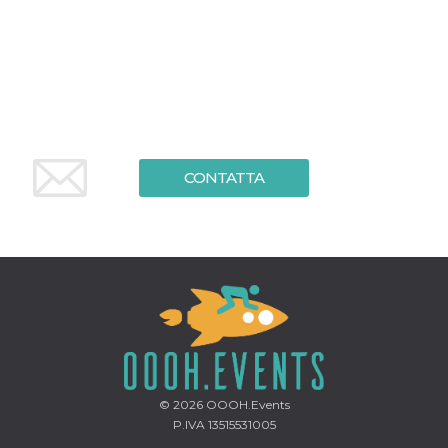
server.
wordpress_test_cookie
Sessione
Cookie di
Automattic
Wordpress,
Inc.
verifica che il
.oooh.events
browser accetti i
cookie.
PHPSESSID
Sessione
Cookie
PHP.net
generato da
oooh.events
applicazioni
basate sul
CONTATTA
linguaggio PHP.
Si tratta di un
identificatore
generico
utilizzato per
mantenere le
variabili di
sessione utente.
Normalmente è
un numero
generato in
modo casuale, il
modo in cui
viene utilizzato
può essere
specifico per il
© 2026
OOOH.Events
sito, ma un
buon esempio è
P.IVA 13515531005
mantenere uno
stato di accesso