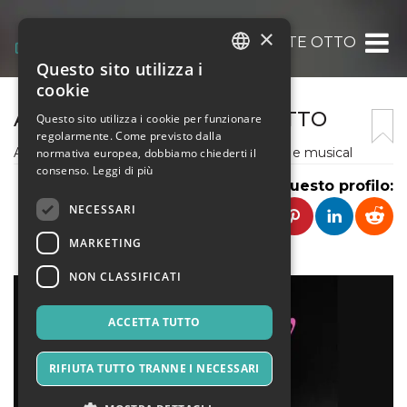
×
A.S.D. CINQUE SEI SETTE OTTO
Questo sito utilizza i
ITALIAN
cookie
ENGLISH
A.S.D. CINQUE SEI SETTE OTTO
Questo sito utilizza i cookie per funzionare
regolarmente. Come previsto dalla
SPANISH
A.s.d. Cinque Sei Sette Otto scuola di danza e musical
normativa europea, dobbiamo chiederti il
consenso.
Leggi di più
Condividi questo profilo:
NECESSARI
MARKETING
NON CLASSIFICATI
ACCETTA TUTTO
RIFIUTA TUTTO TRANNE I NECESSARI