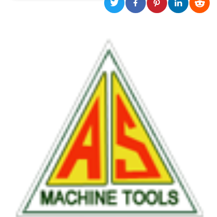
Necessari
Marketing
I cookie strettamente necessari o tecnici sono
indispensabili al funzionamento del sito. I
servizi qui presenti non potranno funzionare
senza.
Provider /
Nome
Scadenza
Descrizione
Dominio
cf_clearance
1 anno
Clearance
Cloudflare,
Cookie from
Inc.
CloudFlare
.oooh.events
stores the proof
of challenge
passed. It is
used to no
longer issue a
captcha or
jschallenge
challenge if
present. It is
required to
reach origin
server.
wordpress_test_cookie
Sessione
Cookie di
Automattic
Wordpress,
Inc.
verifica che il