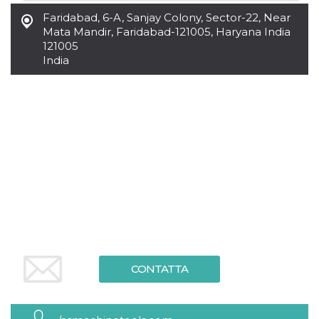
.oooh.events
browser accetti i
Faridabad
,
6-A, Sanjay Colony, Sector-22, Near
cookie.
Mata Mandir, Faridabad-121005, Haryana India
PHPSESSID
Sessione
Cookie
PHP.net
121005
generato da
oooh.events
India
applicazioni
basate sul
linguaggio PHP.
Si tratta di un
identificatore
generico
utilizzato per
mantenere le
variabili di
sessione utente.
Normalmente è
un numero
generato in
modo casuale, il
modo in cui
viene utilizzato
può essere
specifico per il
sito, ma un
buon esempio è
mantenere uno
CONTATTA
stato di accesso
per un utente
tra le pagine.
m
1 anno 1
Questo cookie
Stripe