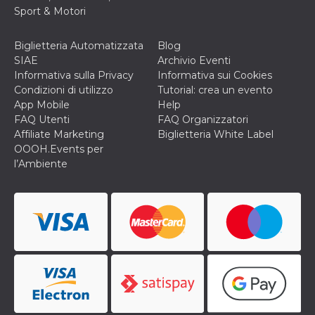
correttamente.
Sport & Motori
Storage declaration
Biglietteria Automatizzata
Blog
Storage
Nome
Descrizione
SIAE
Archivio Eventi
type
Informativa sulla Privacy
Informativa sui Cookies
fbssls_314278995690155
Session
Condizioni di utilizzo
Tutorial: crea un evento
storage
App Mobile
Help
wpEmojiSettingsSupports
Session
FAQ Utenti
FAQ Organizzatori
storage
Affiliate Marketing
Biglietteria White Label
cn_uc__
Local
OOOH.Events per
storage
l’Ambiente
Provider /
Nome
Scadenza
Descrizione
Dominio
c_user
4
Cookie di a
Meta
settimane
utente. Può
Platform Inc.
2 giorni
essere di se
.facebook.com