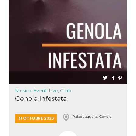
Necessari
Marketing
I cookie strettamente necessari o tecnici sono
indispensabili al funzionamento del sito. I
servizi qui presenti non potranno funzionare
senza.
Provider /
Nome
Scadenza
Descrizione
Dominio
cf_clearance
1 anno
Clearance
Cloudflare,
Cookie from
Inc.
CloudFlare
.oooh.events
stores the proof
of challenge
passed. It is
used to no
longer issue a
Musica, Eventi Live, Club
captcha or
Genola Infestata
jschallenge
challenge if
present. It is
required to
reach origin
Palaquaquara, Genola
31 OTTOBRE 2023
server.
wordpress_test_cookie
Sessione
Cookie di
Automattic
Wordpress,
Inc.
verifica che il