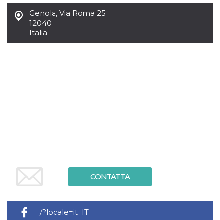
mese
viene
m.stripe.com
generalmente
Genola
,
Via Roma 25
utilizzato per le
prestazioni e
12040
l'ottimizzazione
Italia
dei servizi di
elaborazione
dei pagamenti,
facilitando la
memorizzazione
dei contenuti
sul browser per
rendere le
pagine più
veloci.
CookieScriptConsent
4
Questo cookie
CookieScript
settimane
viene utilizzato
oooh.events
2 giorni
dal servizio
Cookie-
Script.com per
ricordare le
preferenze di
consenso sui
cookie dei
visitatori. È
CONTATTA
necessario che il
banner dei
cookie di
Cookie-
Script.com
/?locale=it_IT
funzioni