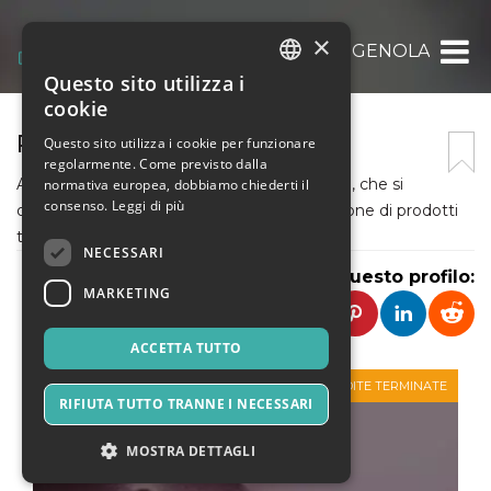
×
A.T. PRO LOCO GENOLA
Questo sito utilizza i
ITALIAN
cookie
ENGLISH
PRO LOCO GENOLA
Questo sito utilizza i cookie per funzionare
regolarmente. Come previsto dalla
SPANISH
Associazione turistica del comune di Genola, che si
normativa europea, dobbiamo chiederti il
consenso.
Leggi di più
occupa di organizzazione eventi e promozione di prodotti
tipici del territorio.
NECESSARI
Condividi questo profilo:
MARKETING
ACCETTA TUTTO
VENDITE TERMINATE
RIFIUTA TUTTO TRANNE I NECESSARI
MOSTRA DETTAGLI