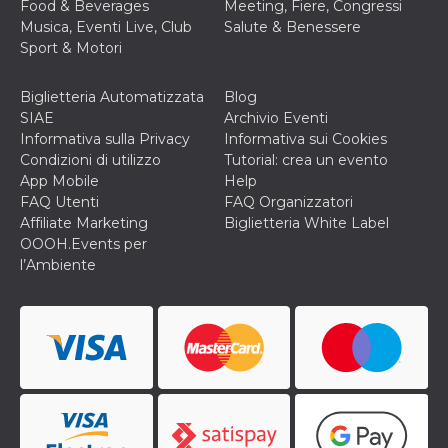
Food & Beverages
Meeting, Fiere, Congressi
o persistent
30 giorni
Musica, Eventi Live, Club
Salute & Benessere
Sport & Motori
datr
2 anni
Questo coo
Meta
identifica il
Platform Inc.
browser che
.facebook.com
connette a
Biglietteria Automatizzata
Blog
Facebook. 
SIAE
Archivio Eventi
direttament
legato alla 
Informativa sulla Privacy
Informativa sui Cookies
Facebook
Condizioni di utilizzo
Tutorial: crea un evento
dell'utente.
Facebook s
App Mobile
Help
che viene
FAQ Utenti
FAQ Organizzatori
utilizzato p
aiutare con 
Affiliate Marketing
Biglietteria White Label
sicurezza e a
OOOH.Events per
di accesso
sospette, in
l’Ambiente
particolare p
rilevamento
bot che ten
di accedere 
servizio. F
afferma anc
il profilo
comportame
associato a
ciascun coo
datr viene
eliminato d
giorni. Que