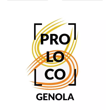
.oooh.events
browser accetti i
cookie.
PHPSESSID
Sessione
Cookie
PHP.net
generato da
oooh.events
applicazioni
basate sul
linguaggio PHP.
Si tratta di un
identificatore
generico
utilizzato per
mantenere le
variabili di
sessione utente.
Normalmente è
un numero
generato in
modo casuale, il
modo in cui
viene utilizzato
può essere
specifico per il
sito, ma un
buon esempio è
mantenere uno
stato di accesso
per un utente
tra le pagine.
m
1 anno 1
Questo cookie
Stripe