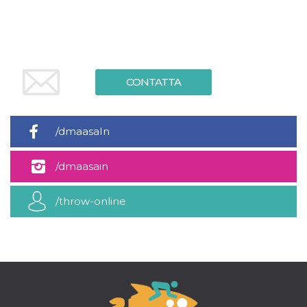
.oooh.events
browser accetti i
cookie.
PHPSESSID
Sessione
Cookie
PHP.net
generato da
oooh.events
applicazioni
basate sul
linguaggio PHP.
CONTATTA
Si tratta di un
identificatore
generico
utilizzato per
mantenere le
/dmaasaIn
variabili di
sessione utente.
Normalmente è
un numero
/dmaasain
generato in
modo casuale, il
modo in cui
/throw-online
viene utilizzato
può essere
specifico per il
sito, ma un
buon esempio è
mantenere uno
stato di accesso
per un utente
tra le pagine.
m
1 anno 1
Questo cookie
Stripe