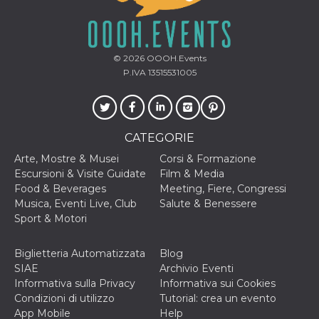
mese
viene
m.stripe.com
generalmente
utilizzato per le
prestazioni e
l'ottimizzazione
dei servizi di
© 2026
OOOH.Events
elaborazione
dei pagamenti,
P.IVA 13515531005
facilitando la
memorizzazione
dei contenuti
sul browser per
rendere le
pagine più
CATEGORIE
veloci.
Arte, Mostre & Musei
Corsi & Formazione
CookieScriptConsent
4
Questo cookie
CookieScript
settimane
viene utilizzato
oooh.events
Escursioni & Visite Guidate
Film & Media
2 giorni
dal servizio
Food & Beverages
Meeting, Fiere, Congressi
Cookie-
Script.com per
Musica, Eventi Live, Club
Salute & Benessere
ricordare le
Sport & Motori
preferenze di
consenso sui
cookie dei
visitatori. È
Biglietteria Automatizzata
Blog
necessario che il
SIAE
Archivio Eventi
banner dei
cookie di
Informativa sulla Privacy
Informativa sui Cookies
Cookie-
Condizioni di utilizzo
Tutorial: crea un evento
Script.com
funzioni
App Mobile
Help