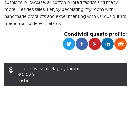
cushions, pillowcase, all cotton printed fabrics and many
more. Besides sales, I enjoy decorating my room with
Necessari
Marketing
handmade products and experimenting with various outfits
I cookie strettamente necessari o tecnici sono
made from different fabrics.
indispensabili al funzionamento del sito. I
servizi qui presenti non potranno funzionare
Condividi questo profilo:
senza.
Provider /
Nome
Scadenza
Descrizione
Dominio
cf_clearance
1 anno
Clearance
Cloudflare,
Cookie from
Inc.
CloudFlare
.oooh.events
Jaipur
,
Vaishali Nagar, Jaipur
stores the proof
of challenge
302024
passed. It is
India
used to no
longer issue a
captcha or
jschallenge
challenge if
present. It is
required to
reach origin
server.
wordpress_test_cookie
Sessione
Cookie di
Automattic
Wordpress,
Inc.
verifica che il