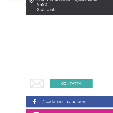
94801
Necessari
Marketing
Stati Uniti
I cookie strettamente necessari o tecnici sono
indispensabili al funzionamento del sito. I
servizi qui presenti non potranno funzionare
senza.
Provider /
Nome
Scadenza
Descrizione
Dominio
cf_clearance
1 anno
Clearance
Cloudflare,
Cookie from
Inc.
CloudFlare
.oooh.events
stores the proof
of challenge
passed. It is
used to no
longer issue a
captcha or
jschallenge
CONTATTA
challenge if
present. It is
required to
reach origin
server.
/academicclasshelpers
wordpress_test_cookie
Sessione
Cookie di
Automattic
Wordpress,
Inc.
verifica che il