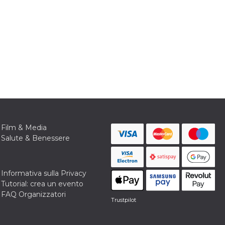
Film & Media
Salute & Benessere
Informativa sulla Privacy
Tutorial: crea un evento
FAQ Organizzatori
Trustpilot