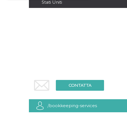
Stati Uniti
Necessari
Marketing
I cookie strettamente necessari o tecnici sono
indispensabili al funzionamento del sito. I
servizi qui presenti non potranno funzionare
senza.
Provider /
Nome
Scadenza
Descrizione
Dominio
cf_clearance
1 anno
Clearance
Cloudflare,
Cookie from
Inc.
CloudFlare
.oooh.events
stores the proof
of challenge
passed. It is
used to no
longer issue a
CONTATTA
captcha or
jschallenge
challenge if
present. It is
required to
/bookkeeping-services
reach origin
server.
wordpress_test_cookie
Sessione
Cookie di
Automattic
Wordpress,
Inc.
verifica che il