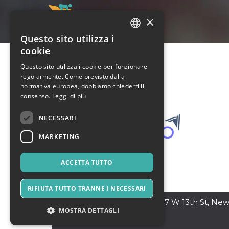
×
Questo sito utilizza i
ITALIAN
cookie
ENGLISH
Questo sito utilizza i cookie per funzionare
regolarmente. Come previsto dalla
SPANISH
normativa europea, dobbiamo chiederti il
consenso.
Leggi di più
NECESSARI
MARKETING
ACCETTA TUTTO
RIFIUTA TUTTO TRANNE I NECESSARI
New York
,
13th Street 47 W 13th St, Ne
MOSTRA DETTAGLI
York, NY 10011, USA
10011