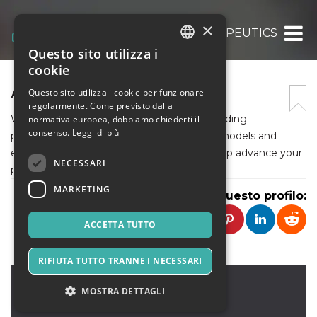
×
ACE THERAPEUTICS
Questo sito utilizza i
ITALIAN
cookie
ENGLISH
ACE THERAPEUTICS
Questo sito utilizza i cookie per funzionare
regolarmente. Come previsto dalla
SPANISH
We are headquartered in New York, as a leading
normativa europea, dobbiamo chiederti il
consenso.
Leggi di più
preclinical CRO, our suite of robust animal models and
expertise in drug development research help advance your
NECESSARI
programs by offering reliable data.
MARKETING
Condividi questo profilo:
ACCETTA TUTTO
RIFIUTA TUTTO TRANNE I NECESSARI
NEW YORK
,
NEW YORK
MOSTRA DETTAGLI
99999
Stati Uniti