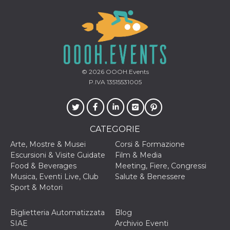
.oooh.events
browser accetti i
cookie.
PHPSESSID
Sessione
Cookie
PHP.net
generato da
oooh.events
applicazioni
basate sul
linguaggio PHP.
Si tratta di un
© 2026
OOOH.Events
identificatore
generico
P.IVA 13515531005
utilizzato per
mantenere le
variabili di
sessione utente.
Normalmente è
un numero
CATEGORIE
generato in
modo casuale, il
Arte, Mostre & Musei
Corsi & Formazione
modo in cui
viene utilizzato
Escursioni & Visite Guidate
Film & Media
può essere
Food & Beverages
Meeting, Fiere, Congressi
specifico per il
sito, ma un
Musica, Eventi Live, Club
Salute & Benessere
buon esempio è
Sport & Motori
mantenere uno
stato di accesso
per un utente
tra le pagine.
Biglietteria Automatizzata
Blog
SIAE
Archivio Eventi
m
1 anno 1
Questo cookie
Stripe