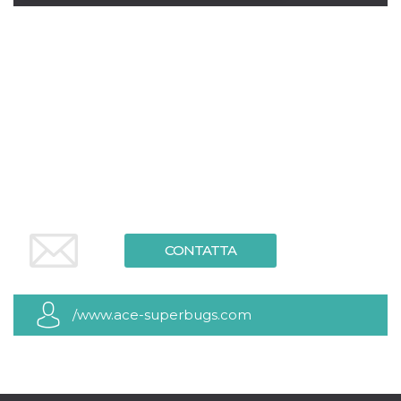
Necessari
Marketing
I cookie strettamente necessari o tecnici sono
indispensabili al funzionamento del sito. I
servizi qui presenti non potranno funzionare
senza.
Provider /
Nome
Scadenza
Descrizione
Dominio
cf_clearance
1 anno
Clearance
Cloudflare,
Cookie from
Inc.
CloudFlare
.oooh.events
stores the proof
of challenge
passed. It is
CONTATTA
used to no
longer issue a
captcha or
jschallenge
challenge if
present. It is
/www.ace-superbugs.com
required to
reach origin
server.
wordpress_test_cookie
Sessione
Cookie di
Automattic
Wordpress,
Inc.
verifica che il