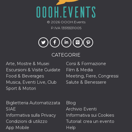
correttamente.
Storage declaration
Storage
© 2026
OOOH.Events
Nome
Descrizione
type
P.IVA 13515531005
fbssls_314278995690155
Session
storage
wpEmojiSettingsSupports
Session
storage
CATEGORIE
cn_uc__
Local
Arte, Mostre & Musei
Corsi & Formazione
storage
Escursioni & Visite Guidate
Film & Media
Food & Beverages
Meeting, Fiere, Congressi
Musica, Eventi Live, Club
Salute & Benessere
Sport & Motori
Biglietteria Automatizzata
Blog
SIAE
Archivio Eventi
Provider /
Nome
Scadenza
Descrizione
Dominio
Informativa sulla Privacy
Informativa sui Cookies
Condizioni di utilizzo
Tutorial: crea un evento
c_user
4
Cookie di a
Meta
settimane
utente. Può
App Mobile
Help
Platform Inc.
2 giorni
essere di se
.facebook.com