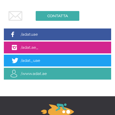
mese
viene
m.stripe.com
generalmente
utilizzato per le
prestazioni e
l'ottimizzazione
CONTATTA
dei servizi di
elaborazione
dei pagamenti,
facilitando la
memorizzazione
/adatuae
dei contenuti
sul browser per
rendere le
/adat.ae_
pagine più
veloci.
CookieScriptConsent
4
Questo cookie
CookieScript
/adat_uae
settimane
viene utilizzato
oooh.events
2 giorni
dal servizio
Cookie-
Script.com per
/www.adat.ae
ricordare le
preferenze di
consenso sui
cookie dei
visitatori. È
necessario che il
banner dei
cookie di
Cookie-
Script.com
funzioni