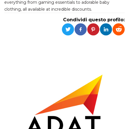
everything from gaming essentials to adorable baby
clothing, all available at incredible discounts.
Necessari
Marketing
Condividi questo profilo:
I cookie strettamente necessari o tecnici sono
indispensabili al funzionamento del sito. I
servizi qui presenti non potranno funzionare
senza.
Provider /
Nome
Scadenza
Descrizione
Dominio
cf_clearance
1 anno
Clearance
Cloudflare,
Cookie from
Inc.
CloudFlare
.oooh.events
stores the proof
of challenge
passed. It is
used to no
longer issue a
captcha or
jschallenge
challenge if
present. It is
required to
reach origin
server.
wordpress_test_cookie
Sessione
Cookie di
Automattic
Wordpress,
Inc.
verifica che il