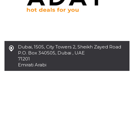
.oooh.events
browser accetti i
cookie.
PHPSESSID
Sessione
Cookie
PHP.net
generato da
oooh.events
applicazioni
basate sul
linguaggio PHP.
Si tratta di un
identificatore
Dubai
,
1505, City Towers 2, Sheikh Zayed Road
generico
utilizzato per
P.O. Box 340505, Dubai , UAE
mantenere le
71201
variabili di
sessione utente.
Emirati Arabi
Normalmente è
un numero
generato in
modo casuale, il
modo in cui
viene utilizzato
può essere
specifico per il
sito, ma un
buon esempio è
mantenere uno
stato di accesso
per un utente
tra le pagine.
m
1 anno 1
Questo cookie
Stripe