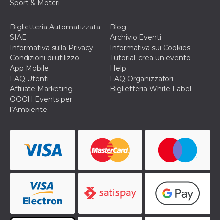
correttamente.
Sport & Motori
Storage declaration
Biglietteria Automatizzata
Blog
Storage
SIAE
Archivio Eventi
Nome
Descrizione
type
Informativa sulla Privacy
Informativa sui Cookies
fbssls_314278995690155
Session
Condizioni di utilizzo
Tutorial: crea un evento
storage
App Mobile
Help
wpEmojiSettingsSupports
Session
FAQ Utenti
FAQ Organizzatori
storage
Affiliate Marketing
Biglietteria White Label
OOOH.Events per
cn_uc__
Local
storage
l’Ambiente
Provider /
Nome
Scadenza
Descrizione
Dominio
c_user
4
Cookie di a
Meta
settimane
utente. Può
Platform Inc.
2 giorni
essere di se
.facebook.com