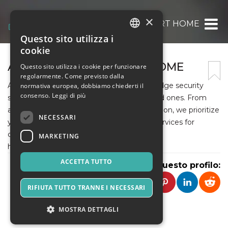
×
ADT – CAROLINA SMART HOME
Questo sito utilizza i
ITALIAN
cookie
ENGLISH
ADT - CAROLINA SMART HOME
Questo sito utilizza i cookie per funzionare
regolarmente. Come previsto dalla
SPANISH
ADT Carolina Smart Home offers cutting-edge security
normativa europea, dobbiamo chiederti il
consenso.
Leggi di più
solutions to safeguard your home and loved ones. From
advanced alarm systems to smart automation, we prioritize
NECESSARI
your peace of mind. Explore our range of services for
comprehensive protection. Visit Website-
MARKETING
https://adtcarolinasmarthome.com/
ACCETTA TUTTO
Condividi questo profilo:
RIFIUTA TUTTO TRANNE I NECESSARI
MOSTRA DETTAGLI