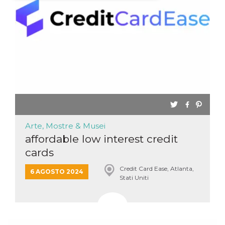
Necessari
Marketing
I cookie strettamente necessari o tecnici sono
indispensabili al funzionamento del sito. I
servizi qui presenti non potranno funzionare
senza.
Provider /
Nome
Scadenza
Descrizione
Dominio
cf_clearance
1 anno
Clearance
Cloudflare,
Cookie from
Inc.
CloudFlare
.oooh.events
stores the proof
Arte, Mostre & Musei
of challenge
passed. It is
affordable low interest credit
used to no
longer issue a
cards
captcha or
jschallenge
challenge if
Credit Card Ease, Atlanta,
6 AGOSTO 2024
present. It is
Stati Uniti
required to
reach origin
server.
wordpress_test_cookie
Sessione
Cookie di
Automattic
Wordpress,
Inc.
verifica che il