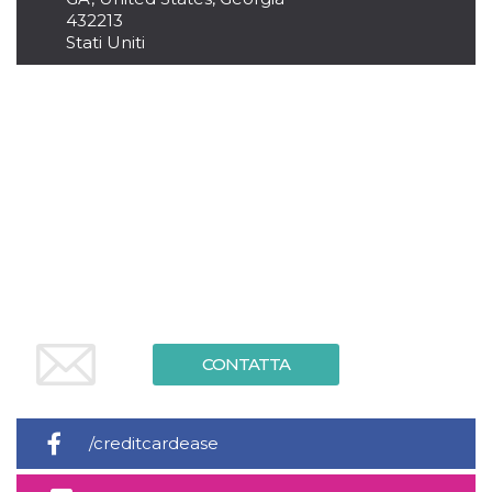
mese
viene
m.stripe.com
generalmente
432213
utilizzato per le
Stati Uniti
prestazioni e
l'ottimizzazione
dei servizi di
elaborazione
dei pagamenti,
facilitando la
memorizzazione
dei contenuti
sul browser per
rendere le
pagine più
veloci.
CookieScriptConsent
4
Questo cookie
CookieScript
settimane
viene utilizzato
oooh.events
2 giorni
dal servizio
Cookie-
Script.com per
ricordare le
preferenze di
consenso sui
CONTATTA
cookie dei
visitatori. È
necessario che il
banner dei
cookie di
/creditcardease
Cookie-
Script.com
funzioni