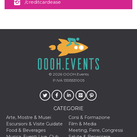
correttamente.
/creditcardease
Storage declaration
Storage
Nome
Descrizione
type
fbssls_314278995690155
Session
storage
wpEmojiSettingsSupports
Session
storage
cn_uc__
Local
storage
© 2026
OOOH.Events
P.IVA 13515531005
CATEGORIE
Provider /
Nome
Scadenza
Descrizione
Arte, Mostre & Musei
Corsi & Formazione
Dominio
Escursioni & Visite Guidate
Film & Media
c_user
4
Cookie di a
Meta
Food & Beverages
Meeting, Fiere, Congressi
settimane
utente. Può
Platform Inc.
2 giorni
essere di se
Musica, Eventi Live, Club
Salute & Benessere
.facebook.com