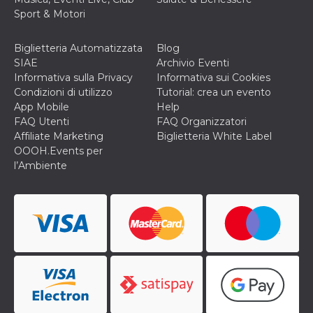
o persistent
Sport & Motori
30 giorni
datr
2 anni
Questo coo
Meta
identifica il
Biglietteria Automatizzata
Blog
Platform Inc.
browser che
.facebook.com
SIAE
Archivio Eventi
connette a
Facebook. 
Informativa sulla Privacy
Informativa sui Cookies
direttament
Condizioni di utilizzo
Tutorial: crea un evento
legato alla 
Facebook
App Mobile
Help
dell'utente.
FAQ Utenti
FAQ Organizzatori
Facebook s
che viene
Affiliate Marketing
Biglietteria White Label
utilizzato p
OOOH.Events per
aiutare con 
sicurezza e a
l’Ambiente
di accesso
sospette, in
particolare p
rilevamento
bot che ten
di accedere 
servizio. F
afferma anc
il profilo
comportame
associato a
ciascun coo
datr viene
eliminato d
giorni. Que