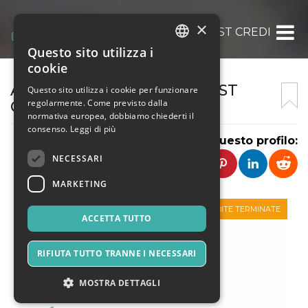
×
AFFORDABLE LOW INTEREST CREDIT CAR
Questo sito utilizza i
ITALIAN
cookie
ENGLISH
AFFORDABLE LOW INTEREST
Questo sito utilizza i cookie per funzionare
regolarmente. Come previsto dalla
CREDIT CARDS
SPANISH
normativa europea, dobbiamo chiederti il
consenso.
Leggi di più
Condividi questo profilo:
NECESSARI
MARKETING
VENDITE TERMINATE
ACCETTA TUTTO
RIFIUTA TUTTO TRANNE I NECESSARI
MOSTRA DETTAGLI