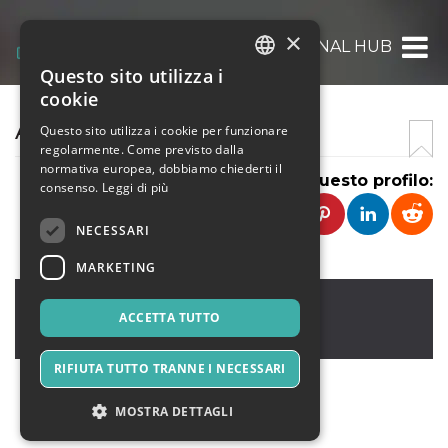
×
AIR TERMINAL HUB
Questo sito utilizza i
ITALIAN
cookie
ENGLISH
AIR TERMINAL HUB
Questo sito utilizza i cookie per funzionare
regolarmente. Come previsto dalla
SPANISH
normativa europea, dobbiamo chiederti il
Condividi questo profilo:
consenso.
Leggi di più
NECESSARI
MARKETING
New York
,
Street 2
10001
ACCETTA TUTTO
Stati Uniti
RIFIUTA TUTTO TRANNE I NECESSARI
MOSTRA DETTAGLI