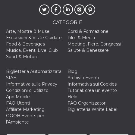
.oooh.events
browser accetti i
cookie.
PHPSESSID
Sessione
Cookie
PHP.net
generato da
oooh.events
CATEGORIE
applicazioni
basate sul
Arte, Mostre & Musei
Corsi & Formazione
linguaggio PHP.
Escursioni & Visite Guidate
Film & Media
Si tratta di un
identificatore
Food & Beverages
Meeting, Fiere, Congressi
generico
Musica, Eventi Live, Club
Salute & Benessere
utilizzato per
mantenere le
Sport & Motori
variabili di
sessione utente.
Normalmente è
Biglietteria Automatizzata
Blog
un numero
generato in
SIAE
Archivio Eventi
modo casuale, il
Informativa sulla Privacy
Informativa sui Cookies
modo in cui
viene utilizzato
Condizioni di utilizzo
Tutorial: crea un evento
può essere
App Mobile
Help
specifico per il
sito, ma un
FAQ Utenti
FAQ Organizzatori
buon esempio è
Affiliate Marketing
Biglietteria White Label
mantenere uno
stato di accesso
OOOH.Events per
per un utente
l’Ambiente
tra le pagine.
m
1 anno 1
Questo cookie
Stripe