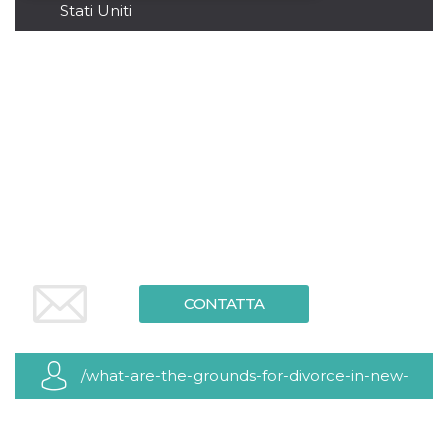
Stati Uniti
Necessari
Marketing
I cookie strettamente necessari o tecnici sono
indispensabili al funzionamento del sito. I
servizi qui presenti non potranno funzionare
senza.
Provider /
Nome
Scadenza
Descrizione
Dominio
cf_clearance
1 anno
Clearance
Cloudflare,
Cookie from
Inc.
CloudFlare
.oooh.events
stores the proof
of challenge
passed. It is
used to no
longer issue a
CONTATTA
captcha or
jschallenge
challenge if
present. It is
required to
/what-are-the-grounds-for-divorce-in-new-
reach origin
server.
wordpress_test_cookie
york-state
Sessione
Cookie di
Automattic
Wordpress,
Inc.
verifica che il