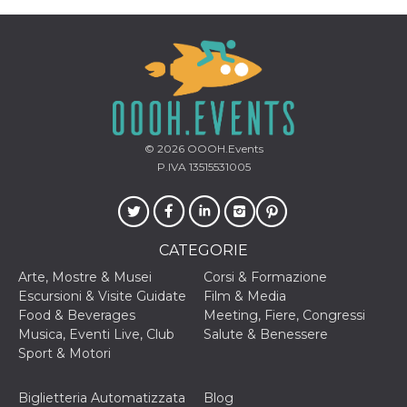
.oooh.events
browser accetti i
cookie.
PHPSESSID
Sessione
Cookie
PHP.net
generato da
oooh.events
applicazioni
basate sul
linguaggio PHP.
Si tratta di un
identificatore
generico
© 2026
OOOH.Events
utilizzato per
mantenere le
P.IVA 13515531005
variabili di
sessione utente.
Normalmente è
un numero
generato in
modo casuale, il
CATEGORIE
modo in cui
viene utilizzato
Arte, Mostre & Musei
Corsi & Formazione
può essere
specifico per il
Escursioni & Visite Guidate
Film & Media
sito, ma un
Food & Beverages
Meeting, Fiere, Congressi
buon esempio è
mantenere uno
Musica, Eventi Live, Club
Salute & Benessere
stato di accesso
Sport & Motori
per un utente
tra le pagine.
m
1 anno 1
Questo cookie
Stripe
Biglietteria Automatizzata
Blog