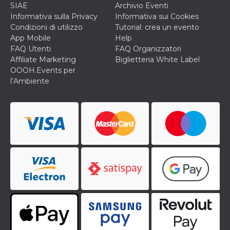
mese
viene
m.stripe.com
SIAE
Archivio Eventi
generalmente
utilizzato per le
Informativa sulla Privacy
Informativa sui Cookies
prestazioni e
Condizioni di utilizzo
Tutorial: crea un evento
l'ottimizzazione
dei servizi di
App Mobile
Help
elaborazione
FAQ Utenti
FAQ Organizzatori
dei pagamenti,
facilitando la
Affiliate Marketing
Biglietteria White Label
memorizzazione
OOOH.Events per
dei contenuti
sul browser per
l’Ambiente
rendere le
pagine più
veloci.
CookieScriptConsent
4
Questo cookie
CookieScript
settimane
viene utilizzato
oooh.events
2 giorni
dal servizio
Cookie-
Script.com per
ricordare le
preferenze di
consenso sui
cookie dei
visitatori. È
necessario che il
banner dei
cookie di
Cookie-
Script.com
funzioni