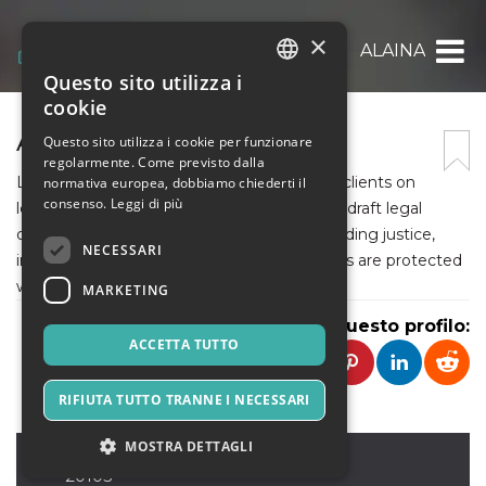
×
ALAINA
Questo sito utilizza i
ITALIAN
cookie
ENGLISH
ALAINA
Questo sito utilizza i cookie per funzionare
regolarmente. Come previsto dalla
SPANISH
Lawyers are legal professionals who advise clients on
normativa europea, dobbiamo chiederti il
consenso.
Leggi di più
legal matters, represent them in court, and draft legal
documents. They play a crucial role in upholding justice,
NECESSARI
interpreting laws, and ensuring clients' rights are protected
within the legal system.
MARKETING
Condividi questo profilo:
ACCETTA TUTTO
RIFIUTA TUTTO TRANNE I NECESSARI
MOSTRA DETTAGLI
virgina
,
Virginia
20103