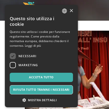
×
Questo sito utilizza i
ITALIAN
cookie
ENGLISH
Questo sito utilizza i cookie per funzionare
regolarmente. Come previsto dalla
SPANISH
normativa europea, dobbiamo chiederti il
consenso.
Leggi di più
NECESSARI
MARKETING
ACCETTA TUTTO
RIFIUTA TUTTO TRANNE I NECESSARI
MOSTRA DETTAGLI