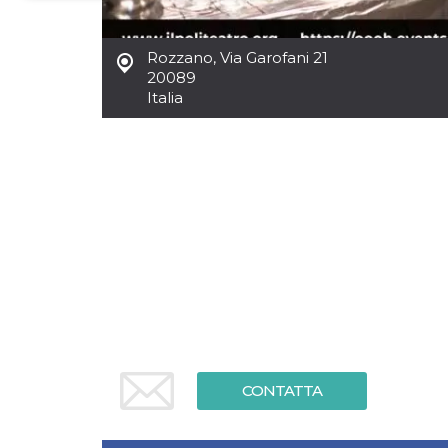
Necessari
Marketing
Rozzano
,
Via Garofani 21
I cookie strettamente necessari o tecnici sono
20089
indispensabili al funzionamento del sito. I
Italia
servizi qui presenti non potranno funzionare
senza.
Provider /
Nome
Scadenza
Descrizione
Dominio
cf_clearance
1 anno
Clearance
Cloudflare,
Cookie from
Inc.
CloudFlare
.oooh.events
stores the proof
of challenge
passed. It is
used to no
longer issue a
captcha or
jschallenge
challenge if
present. It is
required to
reach origin
CONTATTA
server.
wordpress_test_cookie
Sessione
Cookie di
Automattic
Wordpress,
Inc.
verifica che il