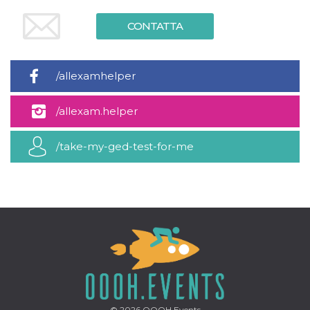
mese
viene
m.stripe.com
generalmente
utilizzato per le
CONTATTA
prestazioni e
l'ottimizzazione
dei servizi di
elaborazione
dei pagamenti,
/allexamhelper
facilitando la
memorizzazione
dei contenuti
sul browser per
/allexam.helper
rendere le
pagine più
veloci.
/take-my-ged-test-for-me
CookieScriptConsent
4
Questo cookie
CookieScript
settimane
viene utilizzato
oooh.events
2 giorni
dal servizio
Cookie-
Script.com per
ricordare le
preferenze di
consenso sui
cookie dei
visitatori. È
necessario che il
banner dei
cookie di
Cookie-
Script.com
funzioni
© 2026
OOOH.Events