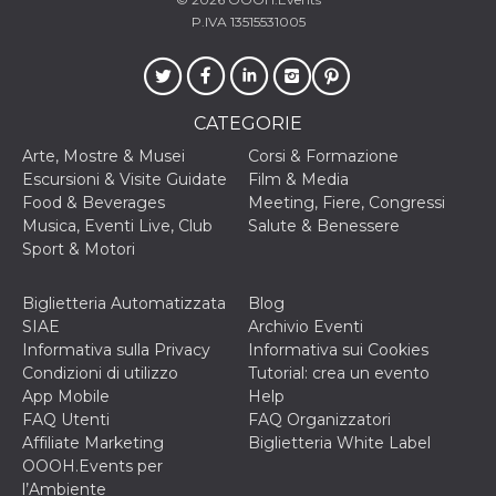
correttamente.
P.IVA 13515531005
Storage declaration
Storage
Nome
Descrizione
type
CATEGORIE
fbssls_314278995690155
Session
storage
Arte, Mostre & Musei
Corsi & Formazione
wpEmojiSettingsSupports
Session
Escursioni & Visite Guidate
Film & Media
storage
Food & Beverages
Meeting, Fiere, Congressi
cn_uc__
Local
Musica, Eventi Live, Club
Salute & Benessere
storage
Sport & Motori
Biglietteria Automatizzata
Blog
SIAE
Archivio Eventi
Informativa sulla Privacy
Informativa sui Cookies
Condizioni di utilizzo
Tutorial: crea un evento
App Mobile
Help
Provider /
FAQ Utenti
FAQ Organizzatori
Nome
Scadenza
Descrizione
Dominio
Affiliate Marketing
Biglietteria White Label
c_user
4
Cookie di a
Meta
OOOH.Events per
settimane
utente. Può
Platform Inc.
l’Ambiente
2 giorni
essere di se
.facebook.com