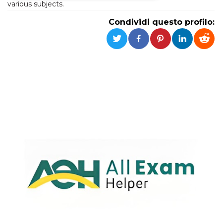
various subjects.
Necessari
Marketing
Condividi questo profilo:
I cookie strettamente necessari o tecnici sono
indispensabili al funzionamento del sito. I
servizi qui presenti non potranno funzionare
senza.
Provider /
Nome
Scadenza
Descrizione
Dominio
cf_clearance
1 anno
Clearance
Cloudflare,
Cookie from
Inc.
CloudFlare
.oooh.events
stores the proof
of challenge
passed. It is
used to no
longer issue a
captcha or
jschallenge
challenge if
present. It is
required to
reach origin
server.
wordpress_test_cookie
Sessione
Cookie di
Automattic
Wordpress,
Inc.
verifica che il