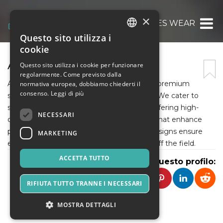
×
ALL GAMES WEAR
Questo sito utilizza i
ITALIAN
cookie
ENGLISH
ALL GAMES WEAR
Questo sito utilizza i cookie per funzionare
regolarmente. Come previsto dalla
SPANISH
ALL GAMES WEAR is a leading provider of premium
normativa europea, dobbiamo chiederti il
consenso.
Leggi di più
sports apparel and custom team uniforms. We cater to
schools, sports teams, and organizations, offering high-
NECESSARI
quality, comfortable, and durable uniforms that enhance
performance and team spirit. Our expert designs ensure
MARKETING
each team looks and feels its best on and off the field.
ACCETTA TUTTO
Condividi questo profilo:
RIFIUTA TUTTO TRANNE I NECESSARI
MOSTRA DETTAGLI