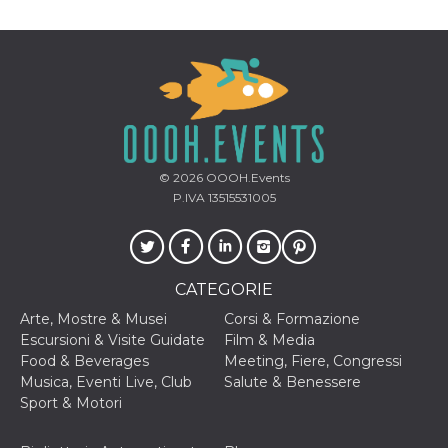
mese
viene
m.stripe.com
generalmente
utilizzato per le
prestazioni e
l'ottimizzazione
dei servizi di
elaborazione
dei pagamenti,
facilitando la
memorizzazione
dei contenuti
sul browser per
rendere le
© 2026
OOOH.Events
pagine più
veloci.
P.IVA 13515531005
CookieScriptConsent
4
Questo cookie
CookieScript
settimane
viene utilizzato
oooh.events
2 giorni
dal servizio
Cookie-
Script.com per
CATEGORIE
ricordare le
preferenze di
Arte, Mostre & Musei
Corsi & Formazione
consenso sui
cookie dei
Escursioni & Visite Guidate
Film & Media
visitatori. È
Food & Beverages
Meeting, Fiere, Congressi
necessario che il
banner dei
Musica, Eventi Live, Club
Salute & Benessere
cookie di
Sport & Motori
Cookie-
Script.com
funzioni