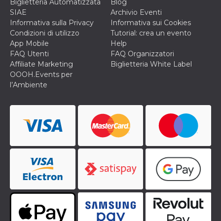
correttamente.
Biglietteria Automatizzata
Blog
SIAE
Archivio Eventi
Storage declaration
Informativa sulla Privacy
Informativa sui Cookies
Condizioni di utilizzo
Tutorial: crea un evento
Storage
Nome
Descrizione
type
App Mobile
Help
FAQ Utenti
FAQ Organizzatori
fbssls_314278995690155
Session
Affiliate Marketing
Biglietteria White Label
storage
OOOH.Events per
wpEmojiSettingsSupports
Session
l’Ambiente
storage
cn_uc__
Local
storage
Provider /
Nome
Scadenza
Descrizione
Dominio
c_user
4
Cookie di a
Meta
settimane
utente. Può
Platform Inc.
2 giorni
essere di se
.facebook.com