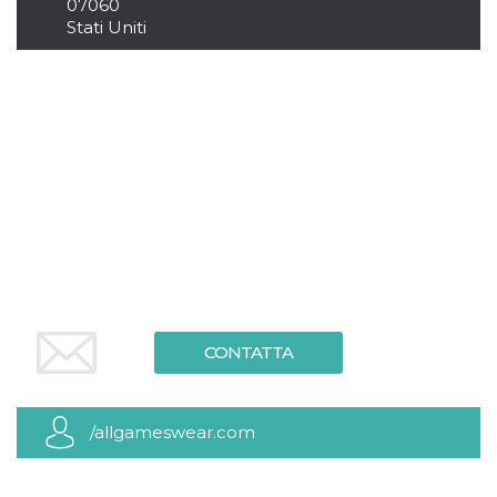
.oooh.events
07060
browser accetti i
Stati Uniti
cookie.
PHPSESSID
Sessione
Cookie
PHP.net
generato da
oooh.events
applicazioni
basate sul
linguaggio PHP.
Si tratta di un
identificatore
generico
utilizzato per
mantenere le
variabili di
sessione utente.
Normalmente è
un numero
generato in
modo casuale, il
modo in cui
viene utilizzato
può essere
CONTATTA
specifico per il
sito, ma un
buon esempio è
mantenere uno
stato di accesso
/allgameswear.com
per un utente
tra le pagine.
m
1 anno 1
Questo cookie
Stripe