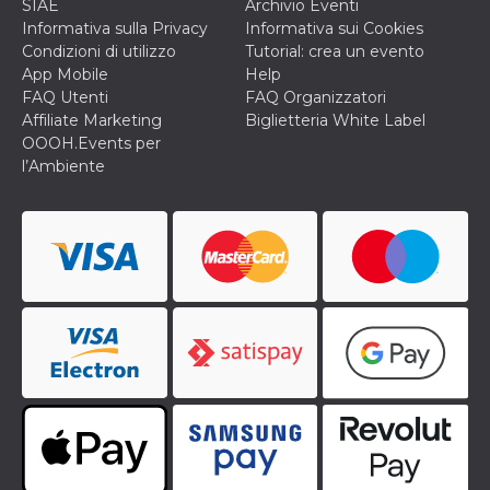
correttamente.
SIAE
Archivio Eventi
Informativa sulla Privacy
Informativa sui Cookies
Storage declaration
Condizioni di utilizzo
Tutorial: crea un evento
App Mobile
Help
Storage
Nome
Descrizione
type
FAQ Utenti
FAQ Organizzatori
Affiliate Marketing
Biglietteria White Label
fbssls_314278995690155
Session
storage
OOOH.Events per
l’Ambiente
wpEmojiSettingsSupports
Session
storage
cn_uc__
Local
storage
Provider /
Nome
Scadenza
Descrizione
Dominio
c_user
4
Cookie di a
Meta
settimane
utente. Può
Platform Inc.
2 giorni
essere di se
.facebook.com