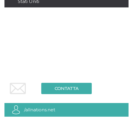
.oooh.events
Stati Uniti
browser accetti i
cookie.
PHPSESSID
Sessione
Cookie
PHP.net
generato da
oooh.events
applicazioni
basate sul
linguaggio PHP.
Si tratta di un
identificatore
generico
utilizzato per
mantenere le
variabili di
sessione utente.
Normalmente è
un numero
generato in
modo casuale, il
modo in cui
viene utilizzato
CONTATTA
può essere
specifico per il
sito, ma un
buon esempio è
mantenere uno
/allnations.net
stato di accesso
per un utente
tra le pagine.
m
1 anno 1
Questo cookie
Stripe