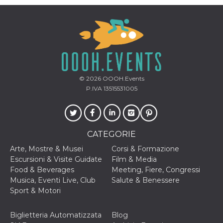
mese
viene
m.stripe.com
generalmente
utilizzato per le
prestazioni e
l'ottimizzazione
dei servizi di
elaborazione
dei pagamenti,
facilitando la
memorizzazione
dei contenuti
sul browser per
© 2026
OOOH.Events
rendere le
P.IVA 13515531005
pagine più
veloci.
CookieScriptConsent
4
Questo cookie
CookieScript
settimane
viene utilizzato
oooh.events
2 giorni
dal servizio
CATEGORIE
Cookie-
Script.com per
ricordare le
Arte, Mostre & Musei
Corsi & Formazione
preferenze di
Escursioni & Visite Guidate
Film & Media
consenso sui
cookie dei
Food & Beverages
Meeting, Fiere, Congressi
visitatori. È
Musica, Eventi Live, Club
Salute & Benessere
necessario che il
banner dei
Sport & Motori
cookie di
Cookie-
Script.com
Biglietteria Automatizzata
Blog
funzioni