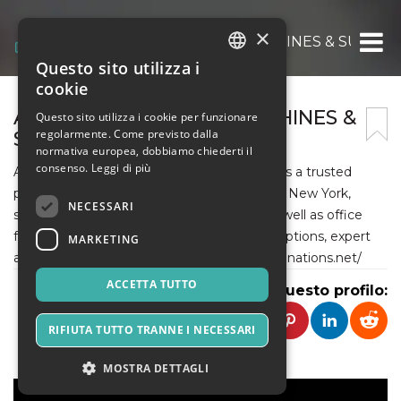
×
ALL NATIONS OFFICE MACHINES & SUPPLIE
Questo sito utilizza i
ITALIAN
cookie
ENGLISH
ALL NATIONS OFFICE MACHINES &
Questo sito utilizza i cookie per funzionare
regolarmente. Come previsto dalla
SUPPLIES.INC
SPANISH
normativa europea, dobbiamo chiederti il
consenso.
Leggi di più
All Nations Office Machines & Supplies Inc. is a trusted
provider of high-quality office equipment in New York,
NECESSARI
specializing in copier and printer rentals, as well as office
furniture solutions. We offer flexible rental options, expert
MARKETING
advice, and hassle-free installation. https://allnations.net/
ACCETTA TUTTO
Condividi questo profilo:
RIFIUTA TUTTO TRANNE I NECESSARI
MOSTRA DETTAGLI