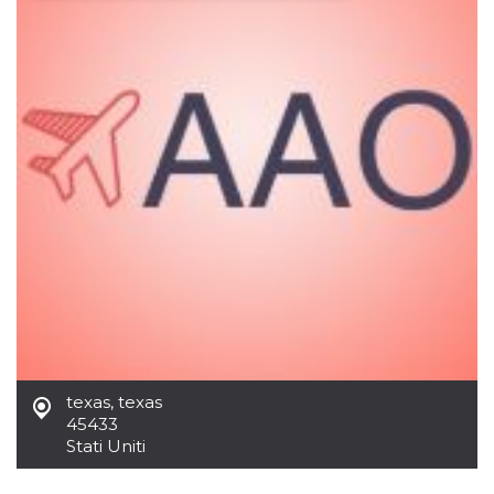
Necessari
Marketing
I cookie strettamente necessari o tecnici sono
indispensabili al funzionamento del sito. I
servizi qui presenti non potranno funzionare
senza.
Provider /
Nome
Scadenza
Descrizione
Dominio
cf_clearance
1 anno
Clearance
Cloudflare,
Cookie from
Inc.
CloudFlare
.oooh.events
stores the proof
of challenge
passed. It is
used to no
longer issue a
captcha or
jschallenge
challenge if
present. It is
texas
,
texas
required to
reach origin
45433
server.
Stati Uniti
wordpress_test_cookie
Sessione
Cookie di
Automattic
Wordpress,
Inc.
verifica che il