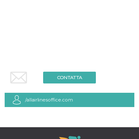
.oooh.events
browser accetti i
cookie.
PHPSESSID
Sessione
Cookie
PHP.net
generato da
oooh.events
applicazioni
basate sul
linguaggio PHP.
Si tratta di un
identificatore
generico
utilizzato per
mantenere le
variabili di
sessione utente.
Normalmente è
un numero
CONTATTA
generato in
modo casuale, il
modo in cui
viene utilizzato
può essere
/allairlinesoffice.com
specifico per il
sito, ma un
buon esempio è
mantenere uno
stato di accesso
per un utente
tra le pagine.
m
1 anno 1
Questo cookie
Stripe