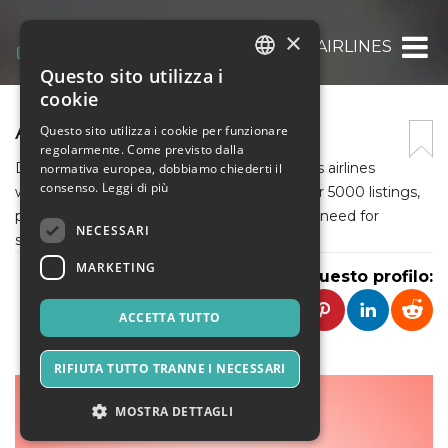
×
ALLAIRLINES
Questo sito utilizza i
ITALIAN
cookie
ENGLISH
ALLAIRLINESOFFICE
Questo sito utilizza i cookie per funzionare
regolarmente. Come previsto dalla
SPANISH
Discover an expansive resource for all things airlines
normativa europea, dobbiamo chiederti il
consenso.
Leggi di più
worldwide! Dive into a treasure trove of over 5000 listings,
providing you with the essential details you need for
NECESSARI
seamless travel experiences
MARKETING
Condividi questo profilo:
ACCETTA TUTTO
RIFIUTA TUTTO TRANNE I NECESSARI
MOSTRA DETTAGLI