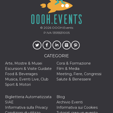
mese
viene
m.stripe.com
generalmente
utilizzato per le
prestazioni e
l'ottimizzazione
dei servizi di
elaborazione
dei pagamenti,
© 2026
OOOH.Events
facilitando la
memorizzazione
P.IVA 13515531005
dei contenuti
sul browser per
rendere le
pagine più
veloci.
CATEGORIE
CookieScriptConsent
4
Questo cookie
CookieScript
settimane
viene utilizzato
oooh.events
Arte, Mostre & Musei
Corsi & Formazione
2 giorni
dal servizio
Cookie-
Escursioni & Visite Guidate
Film & Media
Script.com per
Food & Beverages
Meeting, Fiere, Congressi
ricordare le
preferenze di
Musica, Eventi Live, Club
Salute & Benessere
consenso sui
Sport & Motori
cookie dei
visitatori. È
necessario che il
banner dei
Biglietteria Automatizzata
Blog
cookie di
SIAE
Archivio Eventi
Cookie-
Script.com
Informativa sulla Privacy
Informativa sui Cookies
funzioni
Condizioni di utilizzo
Tutorial: crea un evento