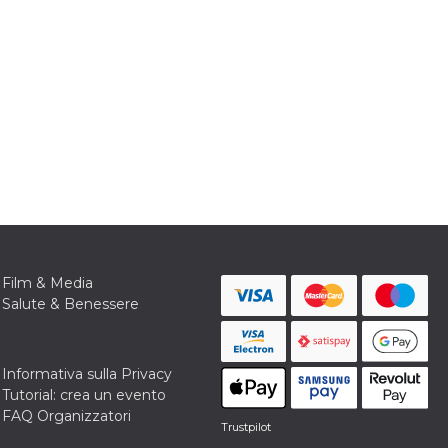
Film & Media
Salute & Benessere
Informativa sulla Privacy
Tutorial: crea un evento
FAQ Organizzatori
Trustpilot