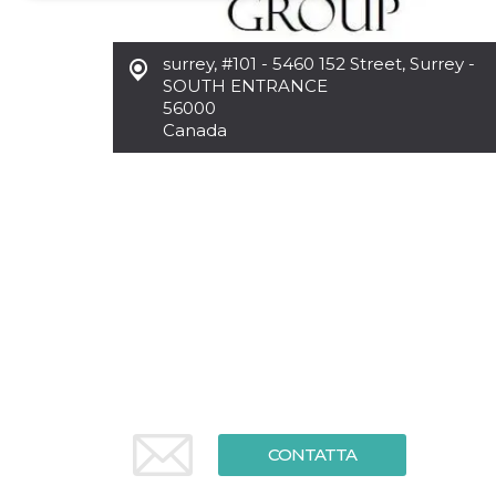
Necessari
Marketing
surrey
,
#101 - 5460 152 Street, Surrey -
I cookie strettamente necessari o tecnici sono
SOUTH ENTRANCE
indispensabili al funzionamento del sito. I
56000
servizi qui presenti non potranno funzionare
Canada
senza.
Provider /
Nome
Scadenza
Descrizione
Dominio
cf_clearance
1 anno
Clearance
Cloudflare,
Cookie from
Inc.
CloudFlare
.oooh.events
stores the proof
of challenge
passed. It is
used to no
longer issue a
captcha or
jschallenge
challenge if
present. It is
required to
reach origin
server.
CONTATTA
wordpress_test_cookie
Sessione
Cookie di
Automattic
Wordpress,
Inc.
verifica che il