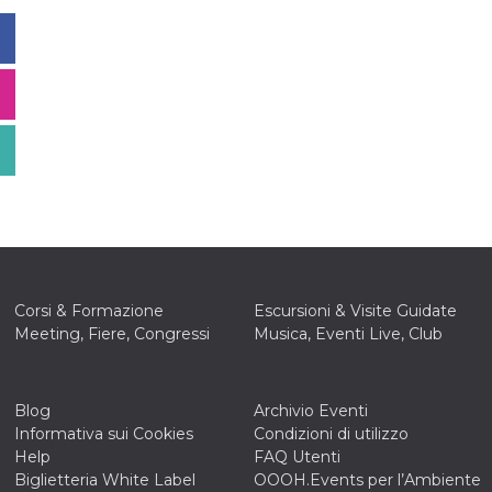
Corsi & Formazione
Escursioni & Visite Guidate
Meeting, Fiere, Congressi
Musica, Eventi Live, Club
Blog
Archivio Eventi
Informativa sui Cookies
Condizioni di utilizzo
Help
FAQ Utenti
Biglietteria White Label
OOOH.Events per l’Ambiente