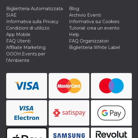
correttamente.
Biglietteria Automatizzata
Blog
Storage declaration
SIAE
Archivio Eventi
Informativa sulla Privacy
Informativa sui Cookies
Storage
Nome
Descrizione
type
Condizioni di utilizzo
Tutorial: crea un evento
App Mobile
Help
fbssls_314278995690155
Session
storage
FAQ Utenti
FAQ Organizzatori
Affiliate Marketing
Biglietteria White Label
wpEmojiSettingsSupports
Session
storage
OOOH.Events per
l’Ambiente
cn_uc__
Local
storage
Provider /
Nome
Scadenza
Descrizione
Dominio
c_user
4
Cookie di a
Meta
settimane
utente. Può
Platform Inc.
2 giorni
essere di se
.facebook.com