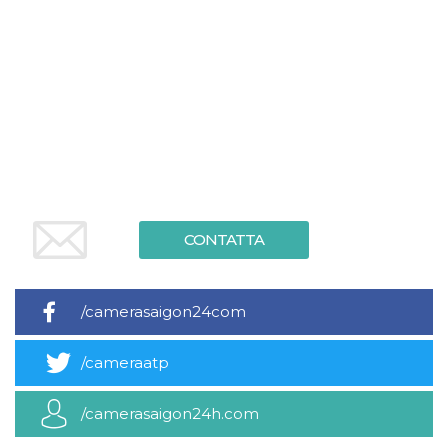
.oooh.events
browser accetti i
cookie.
PHPSESSID
Sessione
Cookie
PHP.net
generato da
oooh.events
applicazioni
basate sul
linguaggio PHP.
Si tratta di un
identificatore
generico
utilizzato per
mantenere le
variabili di
sessione utente.
Normalmente è
CONTATTA
un numero
generato in
modo casuale, il
modo in cui
viene utilizzato
può essere
/camerasaigon24com
specifico per il
sito, ma un
buon esempio è
/cameraatp
mantenere uno
stato di accesso
per un utente
tra le pagine.
/camerasaigon24h.com
m
1 anno 1
Questo cookie
Stripe