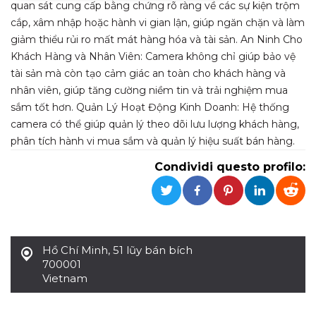
quan sát cung cấp bằng chứng rõ ràng về các sự kiện trộm
cắp, xâm nhập hoặc hành vi gian lận, giúp ngăn chặn và làm
Necessari
Marketing
giảm thiểu rủi ro mất mát hàng hóa và tài sản. An Ninh Cho
I cookie strettamente necessari o tecnici sono
Khách Hàng và Nhân Viên: Camera không chỉ giúp bảo vệ
indispensabili al funzionamento del sito. I
tài sản mà còn tạo cảm giác an toàn cho khách hàng và
servizi qui presenti non potranno funzionare
senza.
nhân viên, giúp tăng cường niềm tin và trải nghiệm mua
Provider /
sắm tốt hơn. Quản Lý Hoạt Động Kinh Doanh: Hệ thống
Nome
Scadenza
Descrizione
Dominio
camera có thể giúp quản lý theo dõi lưu lượng khách hàng,
cf_clearance
1 anno
Clearance
Cloudflare,
phân tích hành vi mua sắm và quản lý hiệu suất bán hàng.
Cookie from
Inc.
CloudFlare
.oooh.events
Condividi questo profilo:
stores the proof
of challenge
passed. It is
used to no
longer issue a
captcha or
jschallenge
challenge if
present. It is
Hồ Chí Minh
,
51 lũy bán bích
required to
700001
reach origin
server.
Vietnam
wordpress_test_cookie
Sessione
Cookie di
Automattic
Wordpress,
Inc.
verifica che il