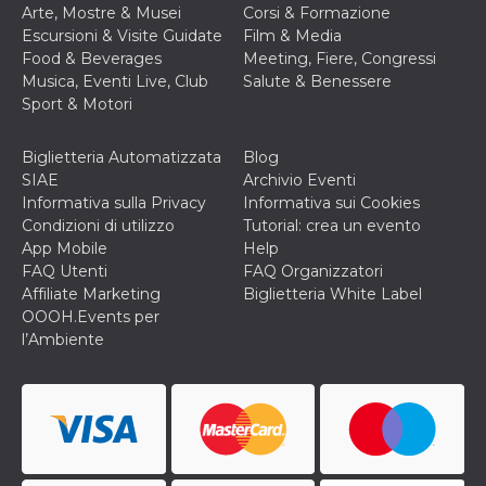
o persistent
Arte, Mostre & Musei
Corsi & Formazione
30 giorni
Escursioni & Visite Guidate
Film & Media
Food & Beverages
Meeting, Fiere, Congressi
datr
2 anni
Questo coo
Meta
identifica il
Platform Inc.
Musica, Eventi Live, Club
Salute & Benessere
browser che
.facebook.com
Sport & Motori
connette a
Facebook. 
direttament
legato alla 
Biglietteria Automatizzata
Blog
Facebook
SIAE
Archivio Eventi
dell'utente.
Facebook s
Informativa sulla Privacy
Informativa sui Cookies
che viene
Condizioni di utilizzo
Tutorial: crea un evento
utilizzato p
aiutare con 
App Mobile
Help
sicurezza e a
FAQ Utenti
FAQ Organizzatori
di accesso
sospette, in
Affiliate Marketing
Biglietteria White Label
particolare p
OOOH.Events per
rilevamento
bot che ten
l’Ambiente
di accedere 
servizio. F
afferma anc
il profilo
comportame
associato a
ciascun coo
datr viene
eliminato d
giorni. Que