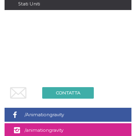
mese
viene
m.stripe.com
Stati Uniti
generalmente
utilizzato per le
prestazioni e
l'ottimizzazione
dei servizi di
elaborazione
dei pagamenti,
facilitando la
memorizzazione
dei contenuti
sul browser per
rendere le
pagine più
veloci.
CookieScriptConsent
4
Questo cookie
CookieScript
settimane
viene utilizzato
oooh.events
2 giorni
dal servizio
Cookie-
Script.com per
ricordare le
CONTATTA
preferenze di
consenso sui
cookie dei
visitatori. È
necessario che il
/Animationgravity
banner dei
cookie di
Cookie-
Script.com
/animationgravity
funzioni