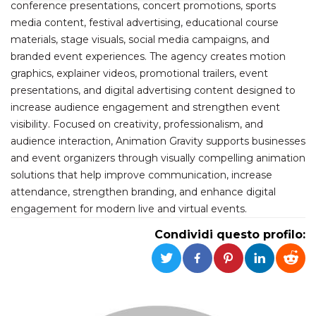
conference presentations, concert promotions, sports
media content, festival advertising, educational course
Necessari
Marketing
materials, stage visuals, social media campaigns, and
I cookie strettamente necessari o tecnici sono
branded event experiences. The agency creates motion
indispensabili al funzionamento del sito. I
graphics, explainer videos, promotional trailers, event
servizi qui presenti non potranno funzionare
senza.
presentations, and digital advertising content designed to
Provider /
increase audience engagement and strengthen event
Nome
Scadenza
Descrizione
Dominio
visibility. Focused on creativity, professionalism, and
cf_clearance
1 anno
Clearance
Cloudflare,
audience interaction, Animation Gravity supports businesses
Cookie from
Inc.
and event organizers through visually compelling animation
CloudFlare
.oooh.events
stores the proof
solutions that help improve communication, increase
of challenge
passed. It is
attendance, strengthen branding, and enhance digital
used to no
longer issue a
engagement for modern live and virtual events.
captcha or
jschallenge
Condividi questo profilo:
challenge if
present. It is
required to
reach origin
server.
wordpress_test_cookie
Sessione
Cookie di
Automattic
Wordpress,
Inc.
verifica che il