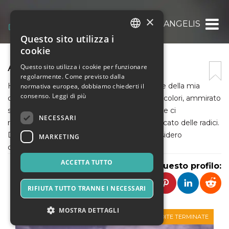
×
ANNA RITA DE ANGELIS
Questo sito utilizza i
ITALIAN
cookie
ENGLISH
ANNA RITA DE ANGELIS
Questo sito utilizza i cookie per funzionare
regolarmente. Come previsto dalla
SPANISH
Ho capito di aver camminato lungo le strade della mia
normativa europea, dobbiamo chiederti il
consenso.
Leggi di più
città, guardato i monumenti, gioito dei suoi colori, ammirato
scorci, senza mai aver compreso la storia che ci
NECESSARI
raccontavano. La consapevolezza del significato delle radici.
Da romana che ama la sua città, questo desidero
MARKETING
condividere con tutti voi.
ACCETTA TUTTO
Condividi questo profilo:
RIFIUTA TUTTO TRANNE I NECESSARI
MOSTRA DETTAGLI
VENDITE TERMINATE