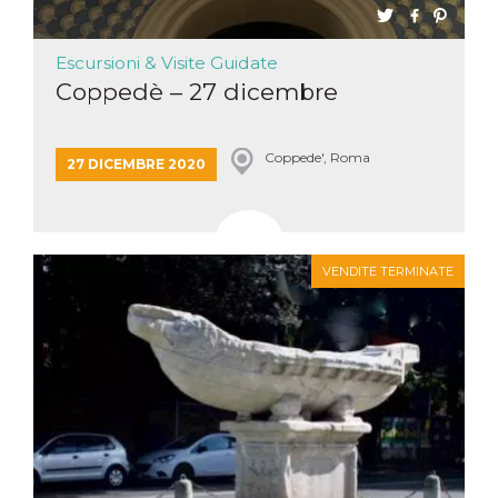
mese
viene
m.stripe.com
generalmente
utilizzato per le
prestazioni e
Escursioni & Visite Guidate
l'ottimizzazione
dei servizi di
Coppedè – 27 dicembre
elaborazione
dei pagamenti,
facilitando la
memorizzazione
Coppede', Roma
dei contenuti
27 DICEMBRE 2020
sul browser per
rendere le
pagine più
veloci.
CookieScriptConsent
4
Questo cookie
CookieScript
settimane
viene utilizzato
oooh.events
VENDITE TERMINATE
2 giorni
dal servizio
Cookie-
Script.com per
ricordare le
preferenze di
consenso sui
cookie dei
visitatori. È
necessario che il
banner dei
cookie di
Cookie-
Script.com
funzioni