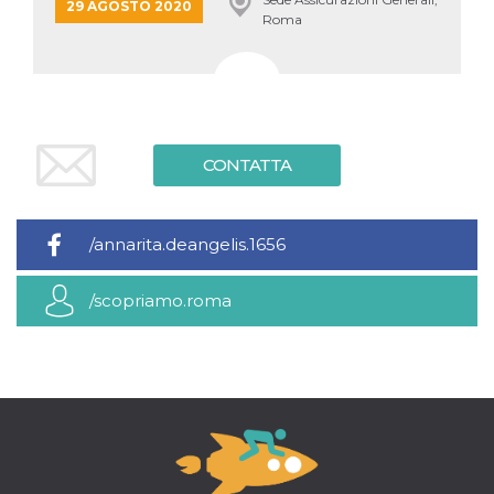
29 AGOSTO 2020
Roma
CONTATTA
/annarita.deangelis.1656
/scopriamo.roma