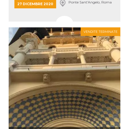
.oooh.events
Ponte Sant'Angelo, Roma
27 DICEMBRE 2020
browser accetti i
cookie.
PHPSESSID
Sessione
Cookie
PHP.net
generato da
oooh.events
applicazioni
basate sul
VENDITE TERMINATE
linguaggio PHP.
Si tratta di un
identificatore
generico
utilizzato per
mantenere le
variabili di
sessione utente.
Normalmente è
un numero
generato in
modo casuale, il
modo in cui
viene utilizzato
può essere
specifico per il
sito, ma un
buon esempio è
mantenere uno
stato di accesso
per un utente
tra le pagine.
m
1 anno 1
Questo cookie
Stripe