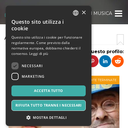
×
ANTONIO BUCCI EVENTI IN MUSICA
Questo sito utilizza i
ITALIAN
cookie
ENGLISH
ANTONIO BUCCI EVENTI
Questo sito utilizza i cookie per funzionare
regolarmente. Come previsto dalla
SPANISH
normativa europea, dobbiamo chiederti il
Condividi questo profilo:
consenso.
Leggi di più
NECESSARI
MARKETING
VENDITE TERMINATE
ACCETTA TUTTO
RIFIUTA TUTTO TRANNE I NECESSARI
MOSTRA DETTAGLI