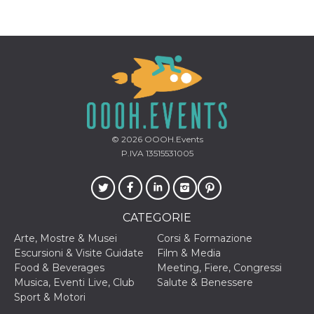
correttamente.
Storage declaration
Storage
Nome
Descrizione
type
fbssls_314278995690155
Session
storage
wpEmojiSettingsSupports
Session
storage
© 2026
OOOH.Events
cn_uc__
Local
storage
P.IVA 13515531005
CATEGORIE
Arte, Mostre & Musei
Corsi & Formazione
Escursioni & Visite Guidate
Film & Media
Provider /
Nome
Scadenza
Descrizione
Food & Beverages
Meeting, Fiere, Congressi
Dominio
Musica, Eventi Live, Club
Salute & Benessere
c_user
4
Cookie di a
Meta
Sport & Motori
settimane
utente. Può
Platform Inc.
2 giorni
essere di se
.facebook.com