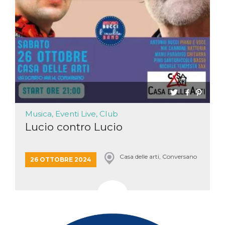
Necessari
Marketing
I cookie strettamente necessari o tecnici sono
indispensabili al funzionamento del sito. I
servizi qui presenti non potranno funzionare
senza.
Provider /
Nome
Scadenza
Descrizione
Dominio
cf_clearance
1 anno
Clearance
Cloudflare,
Cookie from
Inc.
CloudFlare
Musica, Eventi Live, Club
.oooh.events
stores the proof
Lucio contro Lucio
of challenge
passed. It is
used to no
longer issue a
captcha or
Casa delle arti, Conversano
26 OTTOBRE 2024
jschallenge
challenge if
present. It is
required to
reach origin
server.
wordpress_test_cookie
Sessione
Cookie di
Automattic
Wordpress,
Inc.
verifica che il