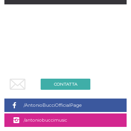
mese
viene
m.stripe.com
generalmente
utilizzato per le
prestazioni e
l'ottimizzazione
dei servizi di
elaborazione
dei pagamenti,
facilitando la
memorizzazione
dei contenuti
sul browser per
rendere le
pagine più
veloci.
CookieScriptConsent
4
Questo cookie
CookieScript
settimane
viene utilizzato
oooh.events
2 giorni
dal servizio
Cookie-
Script.com per
CONTATTA
ricordare le
preferenze di
consenso sui
cookie dei
visitatori. È
/AntonioBucciOfficialPage
necessario che il
banner dei
cookie di
/antoniobuccimusic
Cookie-
Script.com
funzioni