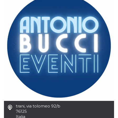
.oooh.events
browser accetti i
cookie.
PHPSESSID
Sessione
Cookie
PHP.net
generato da
oooh.events
applicazioni
basate sul
linguaggio PHP.
Si tratta di un
identificatore
generico
utilizzato per
mantenere le
variabili di
sessione utente.
Normalmente è
un numero
generato in
modo casuale, il
modo in cui
viene utilizzato
può essere
specifico per il
sito, ma un
buon esempio è
mantenere uno
stato di accesso
per un utente
trani
,
via tolomeo 92/b
tra le pagine.
76125
m
1 anno 1
Questo cookie
Stripe
Italia