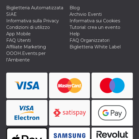
o persistent
Biglietteria Automatizzata
Blog
30 giorni
SIAE
Archivio Eventi
datr
2 anni
Questo coo
Meta
Informativa sulla Privacy
Informativa sui Cookies
identifica il
Platform Inc.
browser che
.facebook.com
Condizioni di utilizzo
Tutorial: crea un evento
connette a
App Mobile
Help
Facebook. 
direttament
FAQ Utenti
FAQ Organizzatori
legato alla 
Affiliate Marketing
Biglietteria White Label
Facebook
dell'utente.
OOOH.Events per
Facebook s
l’Ambiente
che viene
utilizzato p
aiutare con 
sicurezza e a
di accesso
sospette, in
particolare p
rilevamento
bot che ten
di accedere 
servizio. F
afferma anc
il profilo
comportame
associato a
ciascun coo
datr viene
eliminato d
giorni. Que