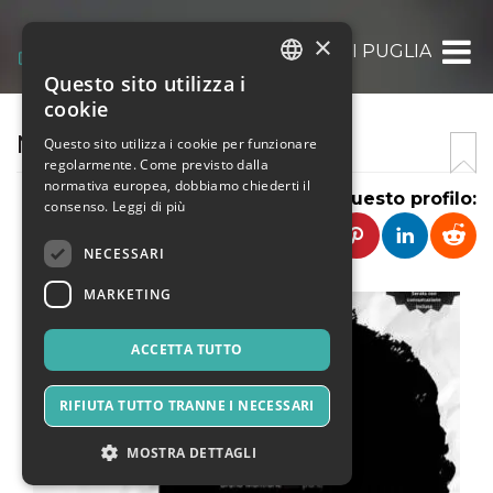
×
APS NOTE DI PUGLIA
Questo sito utilizza i
ITALIAN
cookie
ENGLISH
NOTE DI PUGLIA
Questo sito utilizza i cookie per funzionare
regolarmente. Come previsto dalla
SPANISH
normativa europea, dobbiamo chiederti il
Condividi questo profilo:
consenso.
Leggi di più
NECESSARI
MARKETING
ACCETTA TUTTO
RIFIUTA TUTTO TRANNE I NECESSARI
MOSTRA DETTAGLI