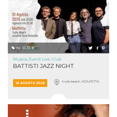
Necessari
Marketing
I cookie strettamente necessari o tecnici sono
indispensabili al funzionamento del sito. I
servizi qui presenti non potranno funzionare
senza.
Provider /
Nome
Scadenza
Descrizione
Dominio
da: 16,65 €
cf_clearance
1 anno
Clearance
Cloudflare,
Cookie from
Inc.
CloudFlare
Musica, Eventi Live, Club
.oooh.events
stores the proof
BATTISTI JAZZ NIGHT
of challenge
passed. It is
used to no
longer issue a
captcha or
trullo beach, MOLFETTA
10 AGOSTO 2026
jschallenge
challenge if
present. It is
required to
reach origin
server.
wordpress_test_cookie
Sessione
Cookie di
Automattic
Wordpress,
Inc.
verifica che il