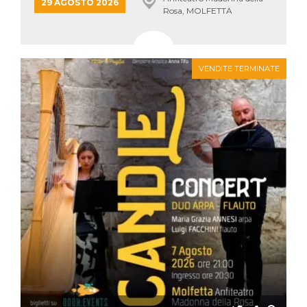
mese
viene
m.stripe.com
29 AGOSTO 2026
Rosa, MOLFETTA
generalmente
utilizzato per le
prestazioni e
l'ottimizzazione
dei servizi di
elaborazione
dei pagamenti,
VENDITE TERMINATE
facilitando la
memorizzazione
dei contenuti
sul browser per
rendere le
pagine più
veloci.
CookieScriptConsent
4
Questo cookie
CookieScript
settimane
viene utilizzato
oooh.events
2 giorni
dal servizio
Cookie-
Script.com per
ricordare le
preferenze di
consenso sui
cookie dei
visitatori. È
necessario che il
banner dei
cookie di
Cookie-
Script.com
funzioni