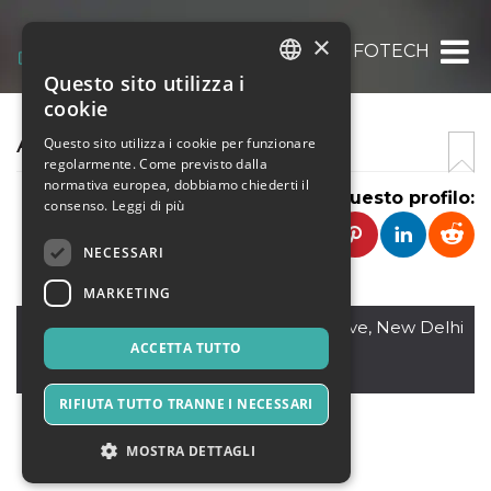
×
ARRAMTON INFOTECH
Questo sito utilizza i
ITALIAN
cookie
ENGLISH
ARRAMTON INFOTECH
Questo sito utilizza i cookie per funzionare
regolarmente. Come previsto dalla
SPANISH
normativa europea, dobbiamo chiederti il
Condividi questo profilo:
consenso.
Leggi di più
NECESSARI
MARKETING
New Delhi
,
18 Vaishali, kohat Enclave, New Delhi
110034
ACCETTA TUTTO
India
RIFIUTA TUTTO TRANNE I NECESSARI
MOSTRA DETTAGLI