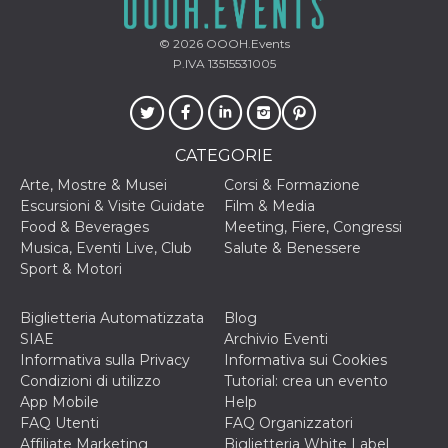
.oooh.events
browser accetti i
cookie.
© 2026
OOOH.Events
PHPSESSID
Sessione
Cookie
PHP.net
P.IVA 13515531005
generato da
oooh.events
applicazioni
basate sul
linguaggio PHP.
Si tratta di un
identificatore
CATEGORIE
generico
utilizzato per
mantenere le
Arte, Mostre & Musei
Corsi & Formazione
variabili di
Escursioni & Visite Guidate
Film & Media
sessione utente.
Normalmente è
Food & Beverages
Meeting, Fiere, Congressi
un numero
Musica, Eventi Live, Club
Salute & Benessere
generato in
modo casuale, il
Sport & Motori
modo in cui
viene utilizzato
può essere
Biglietteria Automatizzata
Blog
specifico per il
sito, ma un
SIAE
Archivio Eventi
buon esempio è
Informativa sulla Privacy
Informativa sui Cookies
mantenere uno
stato di accesso
Condizioni di utilizzo
Tutorial: crea un evento
per un utente
App Mobile
Help
tra le pagine.
FAQ Utenti
FAQ Organizzatori
m
1 anno 1
Questo cookie
Stripe
Affiliate Marketing
Biglietteria White Label