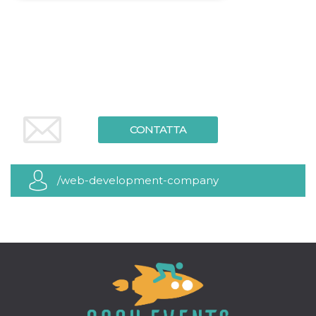
Necessari
Marketing
I cookie strettamente necessari o tecnici sono
indispensabili al funzionamento del sito. I
servizi qui presenti non potranno funzionare
senza.
Provider /
Nome
Scadenza
Descrizione
Dominio
CONTATTA
cf_clearance
1 anno
Clearance
Cloudflare,
Cookie from
Inc.
CloudFlare
.oooh.events
stores the proof
of challenge
/web-development-company
passed. It is
used to no
longer issue a
captcha or
jschallenge
challenge if
present. It is
required to
reach origin
server.
wordpress_test_cookie
Sessione
Cookie di
Automattic
Wordpress,
Inc.
verifica che il