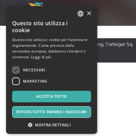
×
Questo sito utilizza i
ITALIAN
cookie
ENGLISH
Questo sito utilizza i cookie per funzionare
Essex
,
The Grand Building, Trafalgar Sq
regolarmente. Come previsto dalla
SPANISH
WC2N 5EJ
normativa europea, dobbiamo chiederti il
Regno Unito
consenso.
Leggi di più
NECESSARI
MARKETING
ACCETTA TUTTO
RIFIUTA TUTTO TRANNE I NECESSARI
MOSTRA DETTAGLI