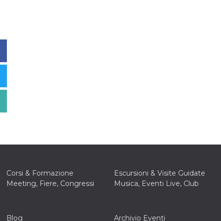
Corsi & Formazione
Escursioni & Visite Guidate
Meeting, Fiere, Congressi
Musica, Eventi Live, Club
Blog
Archivio Eventi