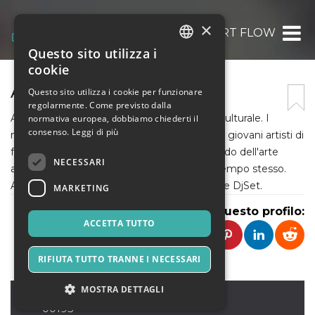
×
ART FLOW
Questo sito utilizza i
ITALIAN
cookie
ENGLISH
ART FLOW
Questo sito utilizza i cookie per funzionare
regolarmente. Come previsto dalla
SPANISH
Art Flow è un progetto di contaminazione culturale. I
normativa europea, dobbiamo chiederti il
consenso.
Leggi di più
nostri eventi sono pensati per permettere a giovani artisti di
farsi conoscere e per avvicinare tutti al mondo dell'arte
NECESSARI
attraverso serate divertenti e formative al tempo stesso.
Arte visiva e digitale, musica, teatro, poesie e DjSet.
MARKETING
Condividi questo profilo:
ACCETTA TUTTO
RIFIUTA TUTTO TRANNE I NECESSARI
MOSTRA DETTAGLI
Roma
,
non ci sta
00195