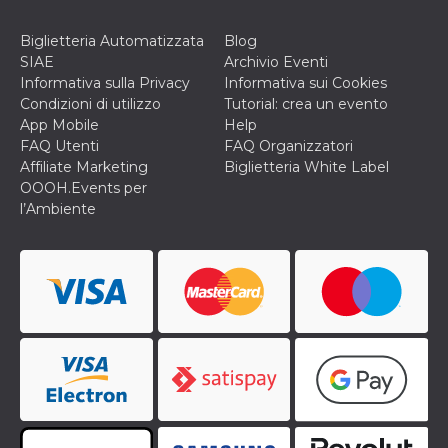
mese
viene
m.stripe.com
generalmente
utilizzato per le
Biglietteria Automatizzata
Blog
prestazioni e
l'ottimizzazione
SIAE
Archivio Eventi
dei servizi di
Informativa sulla Privacy
Informativa sui Cookies
elaborazione
dei pagamenti,
Condizioni di utilizzo
Tutorial: crea un evento
facilitando la
App Mobile
Help
memorizzazione
dei contenuti
FAQ Utenti
FAQ Organizzatori
sul browser per
Affiliate Marketing
Biglietteria White Label
rendere le
pagine più
OOOH.Events per
veloci.
l’Ambiente
CookieScriptConsent
4
Questo cookie
CookieScript
settimane
viene utilizzato
oooh.events
2 giorni
dal servizio
Cookie-
Script.com per
ricordare le
preferenze di
consenso sui
cookie dei
visitatori. È
necessario che il
banner dei
cookie di
Cookie-
Script.com
funzioni