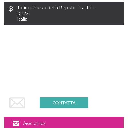
mese
viene
m.stripe.com
generalmente
Torino
,
Piazza della Repubblica, 1 bis
utilizzato per le
prestazioni e
10122
l'ottimizzazione
Italia
dei servizi di
elaborazione
dei pagamenti,
facilitando la
memorizzazione
dei contenuti
sul browser per
rendere le
pagine più
veloci.
CookieScriptConsent
4
Questo cookie
CookieScript
settimane
viene utilizzato
oooh.events
2 giorni
dal servizio
Cookie-
Script.com per
ricordare le
preferenze di
consenso sui
cookie dei
visitatori. È
CONTATTA
necessario che il
banner dei
cookie di
Cookie-
Script.com
/asa_onlus
funzioni