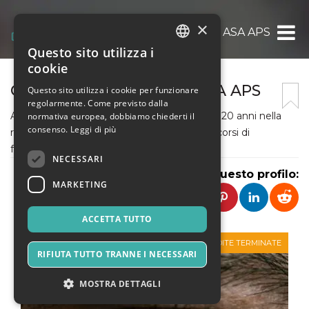
×
ASA APS
Questo sito utilizza i
ITALIAN
cookie
ENGLISH
COMPAGNIA TEATRALE ASA APS
Questo sito utilizza i cookie per funzionare
regolarmente. Come previsto dalla
SPANISH
ASA APS è un'associazione specializzata da 20 anni nella
normativa europea, dobbiamo chiederti il
consenso.
Leggi di più
realizzazione di eventi teatrali, di video e di corsi di
formazione.
NECESSARI
Condividi questo profilo:
MARKETING
ACCETTA TUTTO
VENDITE TERMINATE
RIFIUTA TUTTO TRANNE I NECESSARI
MOSTRA DETTAGLI