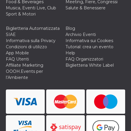
Food & Beverages
Meeting, Fiere, Congressi
o persistent
30 giorni
Musica, Eventi Live, Club
Salute & Benessere
Sport & Motori
datr
2 anni
Questo coo
Meta
identifica il
Platform Inc.
browser che
.facebook.com
connette a
Biglietteria Automatizzata
Blog
Facebook. 
SIAE
Archivio Eventi
direttament
legato alla 
Informativa sulla Privacy
Informativa sui Cookies
Facebook
Condizioni di utilizzo
Tutorial: crea un evento
dell'utente.
Facebook s
App Mobile
Help
che viene
FAQ Utenti
FAQ Organizzatori
utilizzato p
aiutare con 
Affiliate Marketing
Biglietteria White Label
sicurezza e a
OOOH.Events per
di accesso
sospette, in
l’Ambiente
particolare p
rilevamento
bot che ten
di accedere 
servizio. F
afferma anc
il profilo
comportame
associato a
ciascun coo
datr viene
eliminato d
giorni. Que