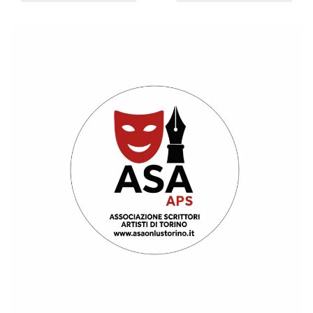
.oooh.events
browser accetti i
cookie.
PHPSESSID
Sessione
Cookie
PHP.net
generato da
oooh.events
applicazioni
basate sul
linguaggio PHP.
Si tratta di un
identificatore
generico
utilizzato per
mantenere le
variabili di
sessione utente.
Normalmente è
un numero
generato in
modo casuale, il
modo in cui
viene utilizzato
può essere
specifico per il
sito, ma un
buon esempio è
mantenere uno
stato di accesso
per un utente
tra le pagine.
m
1 anno 1
Questo cookie
Stripe