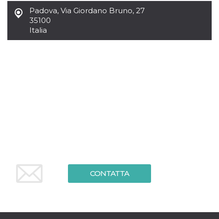
mese
viene
m.stripe.com
generalmente
Padova
,
Via Giordano Bruno, 27
utilizzato per le
35100
prestazioni e
l'ottimizzazione
Italia
dei servizi di
elaborazione
dei pagamenti,
facilitando la
memorizzazione
dei contenuti
sul browser per
rendere le
pagine più
veloci.
CookieScriptConsent
4
Questo cookie
CookieScript
settimane
viene utilizzato
oooh.events
2 giorni
dal servizio
Cookie-
Script.com per
ricordare le
preferenze di
consenso sui
cookie dei
CONTATTA
visitatori. È
necessario che il
banner dei
cookie di
Cookie-
Script.com
funzioni