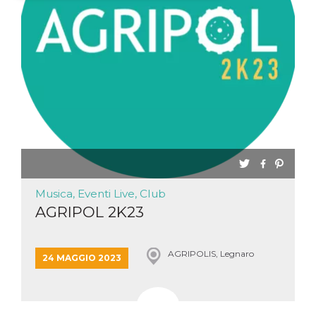
Necessari
Marketing
I cookie strettamente necessari o tecnici sono
indispensabili al funzionamento del sito. I
servizi qui presenti non potranno funzionare
senza.
Provider /
Nome
Scadenza
Descrizione
Dominio
cf_clearance
1 anno
Clearance
Cloudflare,
Cookie from
Inc.
CloudFlare
.oooh.events
stores the proof
of challenge
passed. It is
Musica, Eventi Live, Club
used to no
longer issue a
AGRIPOL 2K23
captcha or
jschallenge
challenge if
present. It is
AGRIPOLIS, Legnaro
required to
24 MAGGIO 2023
reach origin
server.
wordpress_test_cookie
Sessione
Cookie di
Automattic
Wordpress,
Inc.
verifica che il