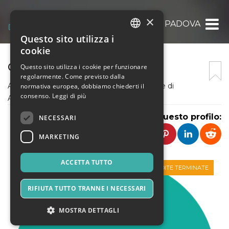
×
ASD CUS PADOVA
Questo sito utilizza i
ITALIAN
cookie
ENGLISH
CUS PADOVA
Questo sito utilizza i cookie per funzionare
regolarmente. Come previsto dalla
SPANISH
AGRIPOL 2K23 il festival sportivo e musicale di
normativa europea, dobbiamo chiederti il
consenso.
Leggi di più
AGRIPOLIS
Condividi questo profilo:
NECESSARI
MARKETING
ACCETTA TUTTO
VENDITE TERMINATE
RIFIUTA TUTTO TRANNE I NECESSARI
MOSTRA DETTAGLI