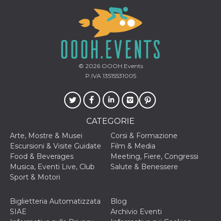
correttamente.
Storage declaration
Storage
Nome
Descrizione
type
fbssls_314278995690155
Session
storage
© 2026
OOOH.Events
P.IVA 13515531005
wpEmojiSettingsSupports
Session
storage
cn_uc__
Local
storage
CATEGORIE
Arte, Mostre & Musei
Corsi & Formazione
Escursioni & Visite Guidate
Film & Media
Food & Beverages
Meeting, Fiere, Congressi
Musica, Eventi Live, Club
Salute & Benessere
Sport & Motori
Provider /
Nome
Scadenza
Descrizione
Dominio
Biglietteria Automatizzata
Blog
c_user
4
Cookie di a
Meta
SIAE
Archivio Eventi
settimane
utente. Può
Platform Inc.
2 giorni
essere di se
.facebook.com