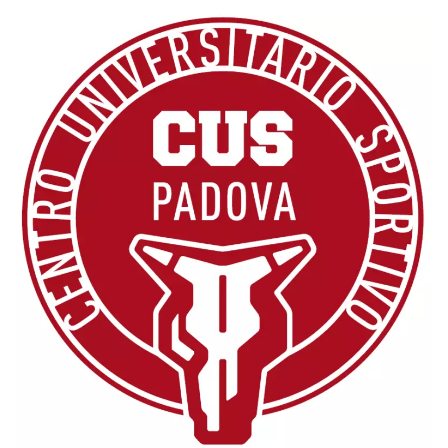
.oooh.events
browser accetti i
cookie.
PHPSESSID
Sessione
Cookie
PHP.net
generato da
oooh.events
applicazioni
basate sul
linguaggio PHP.
Si tratta di un
identificatore
generico
utilizzato per
mantenere le
variabili di
sessione utente.
Normalmente è
un numero
generato in
modo casuale, il
modo in cui
viene utilizzato
può essere
specifico per il
sito, ma un
buon esempio è
mantenere uno
stato di accesso
per un utente
tra le pagine.
m
1 anno 1
Questo cookie
Stripe