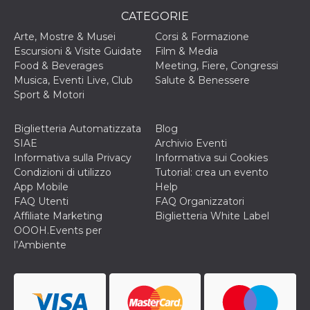
c_user
4
Cookie di a
CATEGORIE
Meta
settimane
utente. Può
Platform Inc.
2 giorni
essere di se
.facebook.com
Arte, Mostre & Musei
Corsi & Formazione
o persistent
Escursioni & Visite Guidate
Film & Media
30 giorni
Food & Beverages
Meeting, Fiere, Congressi
datr
1 anno 11
Questo coo
Meta
Musica, Eventi Live, Club
Salute & Benessere
mesi
identifica il
Platform Inc.
browser che
Sport & Motori
.facebook.com
connette a
Facebook. 
direttament
Biglietteria Automatizzata
Blog
legato alla 
Facebook
SIAE
Archivio Eventi
dell'utente.
Informativa sulla Privacy
Informativa sui Cookies
Facebook s
che viene
Condizioni di utilizzo
Tutorial: crea un evento
utilizzato p
App Mobile
Help
aiutare con 
sicurezza e a
FAQ Utenti
FAQ Organizzatori
di accesso
Affiliate Marketing
Biglietteria White Label
sospette, in
particolare p
OOOH.Events per
rilevamento
l’Ambiente
bot che ten
di accedere 
servizio. F
afferma anc
il profilo
comportame
associato a