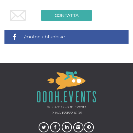
memorizzazione
dei contenuti
sul browser per
rendere le
CONTATTA
pagine più
veloci.
Storage declaration
/motoclubfunbike
Nome
Storage type
Descrizione
wpEmojiSettingsSupports
Archiviazione
di sessione
cn_uc__
Archiviazione
locale
fbssls_314278995690155
Archiviazione
di sessione
© 2026
OOOH.Events
Provider /
Nome
Scadenza
Descrizione
Dominio
P.IVA 13515531005
__Secure-
.youtube.com
5 mesi 4
YNID
settimane
Provider /
Nome
Scadenza
Descrizione
Dominio