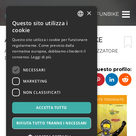
×
ASD POLISPORTIVA FUNBIKE
Questo sito utilizza i
ITALIAN
cookie
ENGLISH
ASD POLISPORTIVA FUNBIKE
Questo sito utilizza i cookie per funzionare
regolarmente. Come previsto dalla
SPANISH
ASD POLISPORTIVA MOTOCLUB ORGANIZZATORE
normativa europea, dobbiamo chiederti il
consenso.
Leggi di più
DI EVENTI
Condividi questo profilo:
NECESSARI
MARKETING
NON CLASSIFICATI
VENDITE TERMINATE
ACCETTA TUTTO
RIFIUTA TUTTO TRANNE I NECESSARI