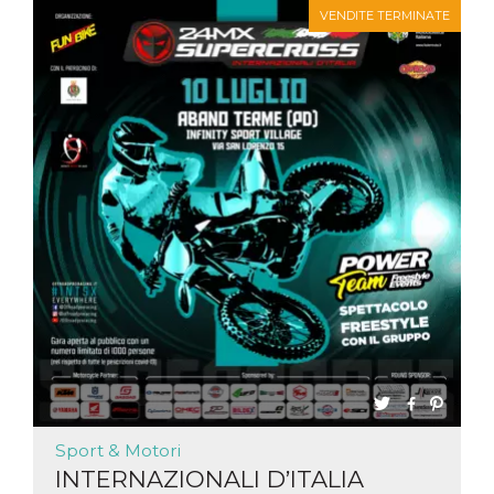
server.
VENDITE TERMINATE
wordpress_test_cookie
Sessione
Cookie di
Automattic
Wordpress,
Inc.
verifica che il
.oooh.events
browser accetti i
cookie.
PHPSESSID
Sessione
Cookie
PHP.net
generato da
oooh.events
applicazioni
basate sul
linguaggio PHP.
Si tratta di un
identificatore
generico
utilizzato per
mantenere le
variabili di
sessione utente.
Normalmente è
un numero
generato in
modo casuale, il
modo in cui
viene utilizzato
può essere
specifico per il
sito, ma un
Sport & Motori
buon esempio è
INTERNAZIONALI D’ITALIA
mantenere uno
stato di accesso