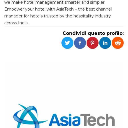
we make hotel management smarter and simpler.
Empower your hotel with AsiaTech – the best channel
Necessari
Marketing
manager for hotels trusted by the hospitality industry
I cookie strettamente necessari o tecnici sono
across India.
indispensabili al funzionamento del sito. I
servizi qui presenti non potranno funzionare
Condividi questo profilo:
senza.
Provider /
Nome
Scadenza
Descrizione
Dominio
cf_clearance
1 anno
Clearance
Cloudflare,
Cookie from
Inc.
CloudFlare
.oooh.events
stores the proof
of challenge
passed. It is
used to no
longer issue a
captcha or
jschallenge
challenge if
present. It is
required to
reach origin
server.
wordpress_test_cookie
Sessione
Cookie di
Automattic
Wordpress,
Inc.
verifica che il