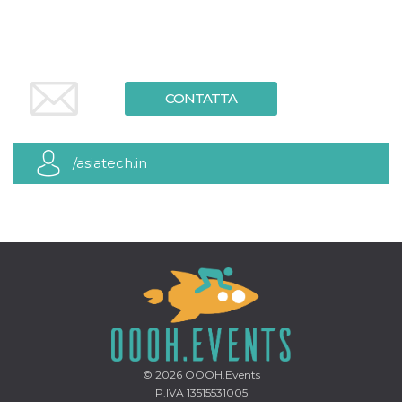
mese
viene
m.stripe.com
generalmente
utilizzato per le
prestazioni e
l'ottimizzazione
dei servizi di
elaborazione
dei pagamenti,
CONTATTA
facilitando la
memorizzazione
dei contenuti
sul browser per
rendere le
/asiatech.in
pagine più
veloci.
CookieScriptConsent
4
Questo cookie
CookieScript
settimane
viene utilizzato
oooh.events
2 giorni
dal servizio
Cookie-
Script.com per
ricordare le
preferenze di
consenso sui
cookie dei
visitatori. È
necessario che il
banner dei
cookie di
Cookie-
© 2026
OOOH.Events
Script.com
funzioni
P.IVA 13515531005