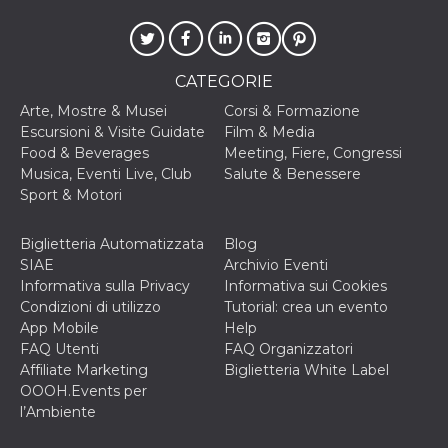
correttamente.
Storage declaration
Storage
Nome
Descrizione
CATEGORIE
type
Arte, Mostre & Musei
Corsi & Formazione
fbssls_314278995690155
Session
storage
Escursioni & Visite Guidate
Film & Media
Food & Beverages
Meeting, Fiere, Congressi
wpEmojiSettingsSupports
Session
storage
Musica, Eventi Live, Club
Salute & Benessere
Sport & Motori
cn_uc__
Local
storage
Biglietteria Automatizzata
Blog
SIAE
Archivio Eventi
Informativa sulla Privacy
Informativa sui Cookies
Condizioni di utilizzo
Tutorial: crea un evento
App Mobile
Help
FAQ Utenti
FAQ Organizzatori
Affiliate Marketing
Biglietteria White Label
Provider /
Nome
Scadenza
Descrizione
Dominio
OOOH.Events per
l’Ambiente
c_user
4
Cookie di a
Meta
settimane
utente. Può
Platform Inc.
2 giorni
essere di se
.facebook.com