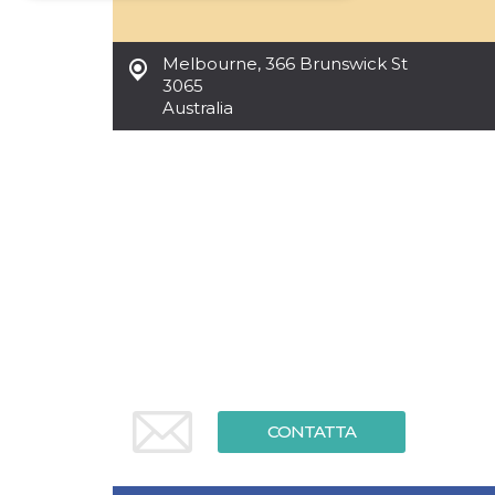
Necessari
Marketing
Melbourne
,
366 Brunswick St
I cookie strettamente necessari o tecnici sono
3065
indispensabili al funzionamento del sito. I
Australia
servizi qui presenti non potranno funzionare
senza.
Provider /
Nome
Scadenza
Descrizione
Dominio
cf_clearance
1 anno
Clearance
Cloudflare,
Cookie from
Inc.
CloudFlare
.oooh.events
stores the proof
of challenge
passed. It is
used to no
longer issue a
captcha or
jschallenge
challenge if
present. It is
required to
reach origin
CONTATTA
server.
wordpress_test_cookie
Sessione
Cookie di
Automattic
Wordpress,
Inc.
verifica che il