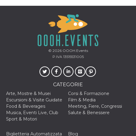
mese
viene
m.stripe.com
generalmente
utilizzato per le
prestazioni e
l'ottimizzazione
dei servizi di
elaborazione
dei pagamenti,
facilitando la
memorizzazione
dei contenuti
sul browser per
© 2026
OOOH.Events
rendere le
pagine più
P.IVA 13515531005
veloci.
CookieScriptConsent
4
Questo cookie
CookieScript
settimane
viene utilizzato
oooh.events
2 giorni
dal servizio
Cookie-
CATEGORIE
Script.com per
ricordare le
Arte, Mostre & Musei
Corsi & Formazione
preferenze di
consenso sui
Escursioni & Visite Guidate
Film & Media
cookie dei
Food & Beverages
Meeting, Fiere, Congressi
visitatori. È
necessario che il
Musica, Eventi Live, Club
Salute & Benessere
banner dei
Sport & Motori
cookie di
Cookie-
Script.com
funzioni
Biglietteria Automatizzata
Blog