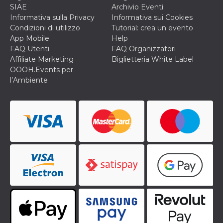
correttamente.
SIAE
Archivio Eventi
Informativa sulla Privacy
Informativa sui Cookies
Storage declaration
Condizioni di utilizzo
Tutorial: crea un evento
Storage
App Mobile
Help
Nome
Descrizione
type
FAQ Utenti
FAQ Organizzatori
fbssls_314278995690155
Session
Affiliate Marketing
Biglietteria White Label
storage
OOOH.Events per
wpEmojiSettingsSupports
Session
l’Ambiente
storage
cn_uc__
Local
storage
Provider /
Nome
Scadenza
Descrizione
Dominio
c_user
4
Cookie di a
Meta
settimane
utente. Può
Platform Inc.
2 giorni
essere di se
.facebook.com