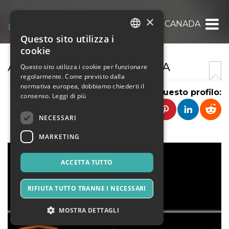
×
ASSIGNMENT HELP CANADA
Questo sito utilizza i
ITALIAN
cookie
ENGLISH
ASSIGNMENT HELP CANADA
Questo sito utilizza i cookie per funzionare
regolarmente. Come previsto dalla
SPANISH
normativa europea, dobbiamo chiederti il
Condividi questo profilo:
consenso.
Leggi di più
NECESSARI
MARKETING
ACCETTA TUTTO
RIFIUTA TUTTO TRANNE I NECESSARI
MOSTRA DETTAGLI