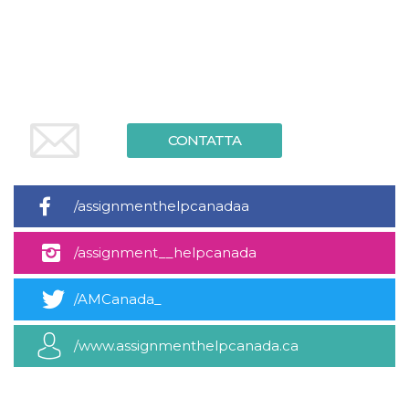
.oooh.events
browser accetti i
cookie.
PHPSESSID
Sessione
Cookie
PHP.net
generato da
oooh.events
applicazioni
basate sul
linguaggio PHP.
Si tratta di un
identificatore
CONTATTA
generico
utilizzato per
mantenere le
variabili di
sessione utente.
/assignmenthelpcanadaa
Normalmente è
un numero
generato in
modo casuale, il
/assignment__helpcanada
modo in cui
viene utilizzato
può essere
specifico per il
/AMCanada_
sito, ma un
buon esempio è
mantenere uno
/www.assignmenthelpcanada.ca
stato di accesso
per un utente
tra le pagine.
m
1 anno 1
Questo cookie
Stripe