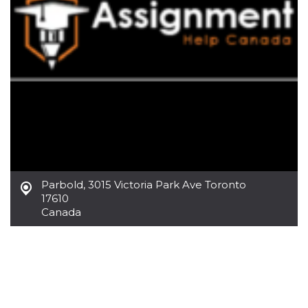
Necessari
Marketing
I cookie strettamente necessari o tecnici sono
indispensabili al funzionamento del sito. I
servizi qui presenti non potranno funzionare
senza.
Provider /
Nome
Scadenza
Descrizione
Dominio
cf_clearance
1 anno
Clearance
Cloudflare,
Cookie from
Inc.
CloudFlare
.oooh.events
stores the proof
of challenge
passed. It is
Parbold
,
3015 Victoria Park Ave Toronto
used to no
17610
longer issue a
Canada
captcha or
jschallenge
challenge if
present. It is
required to
reach origin
server.
wordpress_test_cookie
Sessione
Cookie di
Automattic
Wordpress,
Inc.
verifica che il