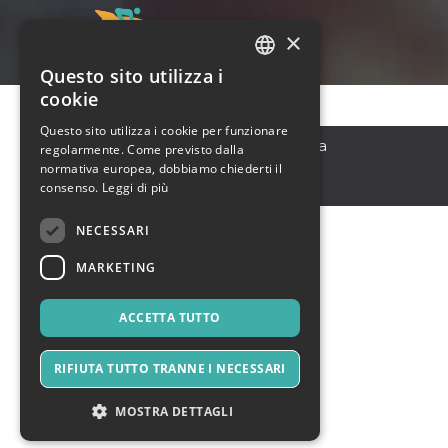
×
Questo sito utilizza i
ITALIAN
cookie
ENGLISH
Questo sito utilizza i cookie per funzionare
Kuala Lumpur
,
Malaysia
regolarmente. Come previsto dalla
SPANISH
43000
normativa europea, dobbiamo chiederti il
Malesia
consenso.
Leggi di più
NECESSARI
MARKETING
ACCETTA TUTTO
RIFIUTA TUTTO TRANNE I NECESSARI
MOSTRA DETTAGLI