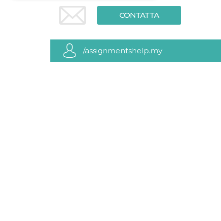
CONTATTA
Necessari
Marketing
I cookie strettamente necessari o tecnici sono
indispensabili al funzionamento del sito. I
/assignmentshelp.my
servizi qui presenti non potranno funzionare
senza.
Provider /
Nome
Scadenza
Descrizione
Dominio
cf_clearance
1 anno
Clearance
Cloudflare,
Cookie from
Inc.
CloudFlare
.oooh.events
stores the proof
of challenge
passed. It is
used to no
longer issue a
captcha or
jschallenge
challenge if
present. It is
required to
reach origin
server.
wordpress_test_cookie
Sessione
Cookie di
Automattic
Wordpress,
Inc.
verifica che il