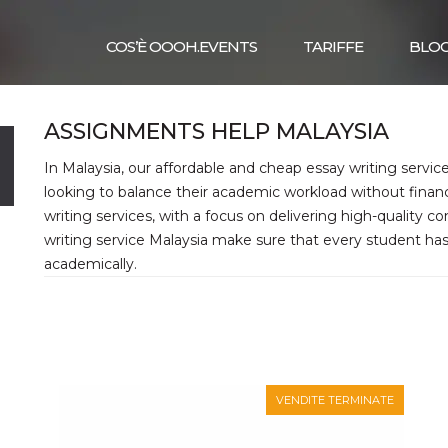
COS’È OOOH.EVENTS
TARIFFE
BLO
ASSIGNMENTS HELP MALAYSIA
In Malaysia, our affordable and cheap essay writing servic
looking to balance their academic workload without financ
writing services, with a focus on delivering high-quality 
writing service Malaysia make sure that every student ha
academically.
VENDITE TERMINATE