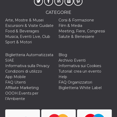
cookie viene
anche trami
piace e altri
CATEGORIE
pulsanti e t
Facebook
Arte, Mostre & Musei
Corsi & Formazione
posizionati 
molti siti W
Escursioni & Visite Guidate
Film & Media
diversi.
Food & Beverages
Meeting, Fiere, Congressi
dpr
.facebook.com
1
permette di
Musica, Eventi Live, Club
Salute & Benessere
settimana
controllare 
Sport & Motori
funzione “S
su Facebook
pulsante “M
piace”, rac
Biglietteria Automatizzata
Blog
le impostaz
SIAE
Archivio Eventi
della lingua
permettono
Informativa sulla Privacy
Informativa sui Cookies
condividere
Condizioni di utilizzo
Tutorial: crea un evento
pagina.
App Mobile
Help
fr
3 mesi
Contiene la
Meta
FAQ Utenti
FAQ Organizzatori
combinazio
Platform Inc.
Affiliate Marketing
Biglietteria White Label
ID univoco 
.facebook.com
browser e
OOOH.Events per
dell'utente,
l’Ambiente
utilizzata pe
pubblicità m
oo
5 anni
consente
Meta
all'utente di
Platform Inc.