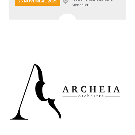
mese
viene
m.stripe.com
23 NOVEMBRE 2025
Moncalieri
generalmente
utilizzato per le
prestazioni e
l'ottimizzazione
dei servizi di
elaborazione
dei pagamenti,
facilitando la
memorizzazione
dei contenuti
sul browser per
rendere le
pagine più
veloci.
CookieScriptConsent
4
Questo cookie
CookieScript
settimane
viene utilizzato
oooh.events
2 giorni
dal servizio
Cookie-
Script.com per
ricordare le
preferenze di
consenso sui
cookie dei
visitatori. È
necessario che il
banner dei
cookie di
Cookie-
Script.com
funzioni