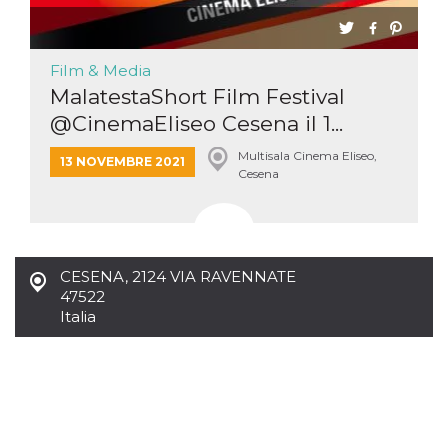
Film & Media
MalatestaShort Film Festival
@CinemaEliseo Cesena il 1...
Multisala Cinema Eliseo,
13 NOVEMBRE 2021
Cesena
CESENA
,
2124 VIA RAVENNATE
47522
Italia