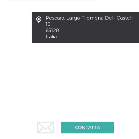
Necessari
Marketing
Pescara
,
Largo Filomena Delli Castelli,
I cookie strettamente necessari o tecnici sono
10
indispensabili al funzionamento del sito. I
65128
servizi qui presenti non potranno funzionare
Italia
senza.
Provider /
Nome
Scadenza
Descrizione
Dominio
cf_clearance
1 anno
Clearance
Cloudflare,
Cookie from
Inc.
CloudFlare
.oooh.events
stores the proof
of challenge
passed. It is
used to no
longer issue a
captcha or
jschallenge
challenge if
present. It is
required to
reach origin
server.
CONTATTA
wordpress_test_cookie
Sessione
Cookie di
Automattic
Wordpress,
Inc.
verifica che il