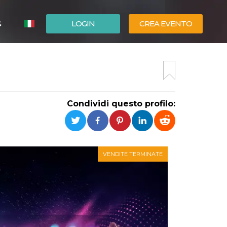
G
LOGIN
CREA EVENTO
ESPAÑOL
ENGLISH
Condividi questo profilo:
VENDITE TERMINATE