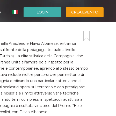
G
LOGIN
CREA EVENTO
ESPAÑOL
ENGLISH
ella Anaclerio e Flavio Albanese, entrambi
 fronte della pedagogia teatrale a livello
rchia). La cifra stilistica della Compagnia, che
nea unita all’amore ed al rispetto per la
ssiche e contemporanee, aprendo allo stesso tempo
ttiva include inoltre percorsi che permettono di
pagnia dedicando una particolare attenzione al
colastici sparsi sul territorio e con prestigiose
la filosofia e il mito attraverso varie tecniche
ando temi complessi in spettacoli adatti sia a
ompagnia è risultata vincitrice del Premio “Eolo
colini, con Flavio Albanese.