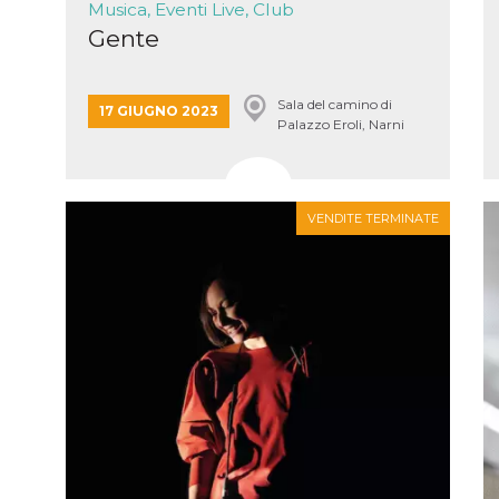
Musica, Eventi Live, Club
e per
Gente
kie
 si
Sala del camino di
17 GIUGNO 2023
Non è
Palazzo Eroli, Narni
e
singola
egnala
VENDITE TERMINATE
er
la
ttività
er il
 di
tano
al
acebook
he che
ntale
kie
opo 10
sto