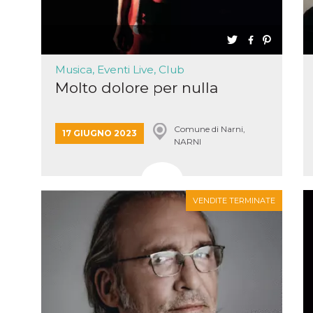
 letto
te Mi
ag di
su
eb
Musica, Eventi Live, Club
Molto dolore per nulla
la
eguici
” del
Comune di Narni,
17 GIUGNO 2023
i
NARNI
colgono
ioni
 e
 di
 la
VENDITE TERMINATE
ne di
del
r la
irata.