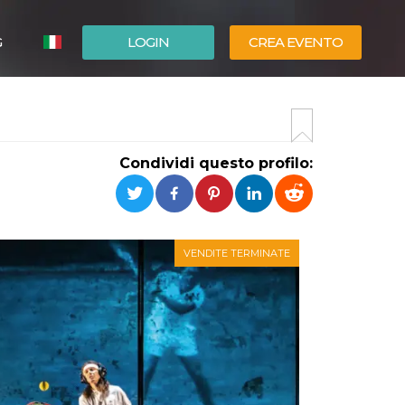
G
LOGIN
CREA EVENTO
ESPAÑOL
ENGLISH
Condividi questo profilo:
VENDITE TERMINATE