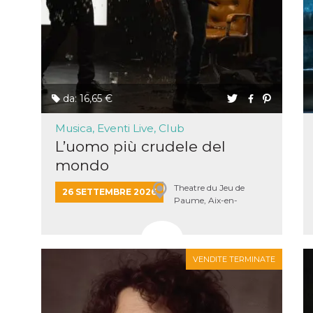
da: 16,65 €
Musica, Eventi Live, Club
L’uomo più crudele del
mondo
Theatre du Jeu de
26 SETTEMBRE 2026
Paume, Aix-en-
Provence, Francia
VENDITE TERMINATE