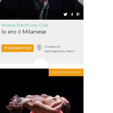
Musica, Eventi Live, Club
Io ero il Milanese
Chiostro di
17 GIUGNO 2023
Sant'Agostino, Narni
VENDITE TERMINATE