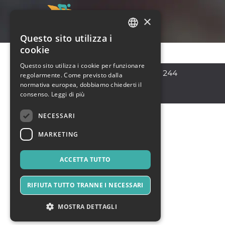
×
Questo sito utilizza i
ITALIAN
cookie
ENGLISH
Questo sito utilizza i cookie per funzionare
Roma
,
Viale Trastevere 244
regolarmente. Come previsto dalla
SPANISH
00153
normativa europea, dobbiamo chiederti il
Italia
consenso.
Leggi di più
NECESSARI
MARKETING
ACCETTA TUTTO
RIFIUTA TUTTO TRANNE I NECESSARI
MOSTRA DETTAGLI