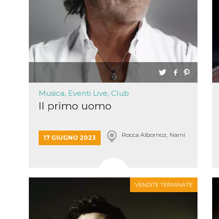
la
one
ioni di
 alle
su siti
.
one del
one,
altri
cifici
Musica, Eventi Live, Club
.
Il primo uomo
i del
e
Rocca Albornoz, Narni
17 GIUGNO 2023
catore
lizzato
lizzare
à per
er
VENDITE TERMINATE
una
kie
zato da