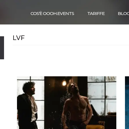
COS’È OOOH.EVENTS
TARIFFE
BLO
LVF