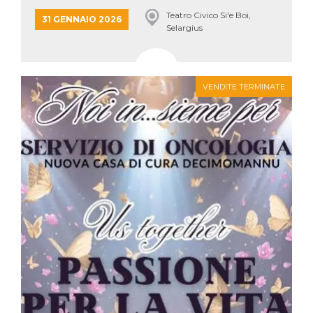
mese
viene
m.stripe.com
generalmente
Teatro Civico Si'e Boi,
31 GENNAIO 2026
utilizzato per le
Selargius
prestazioni e
l'ottimizzazione
dei servizi di
elaborazione
dei pagamenti,
facilitando la
VENDITE TERMINATE
memorizzazione
dei contenuti
sul browser per
rendere le
pagine più
veloci.
CookieScriptConsent
4
Questo cookie
CookieScript
settimane
viene utilizzato
oooh.events
2 giorni
dal servizio
Cookie-
Script.com per
ricordare le
preferenze di
consenso sui
cookie dei
visitatori. È
necessario che il
banner dei
cookie di
Cookie-
Script.com
funzioni