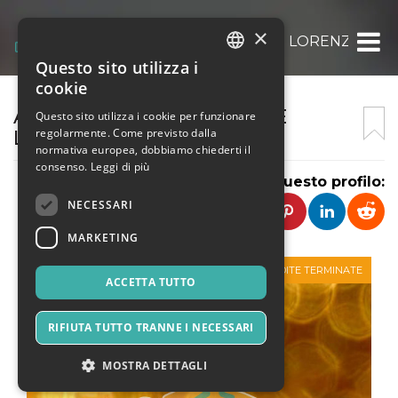
×
ASSOCIAZIONE CULTURALE LORENZO PER
Questo sito utilizza i
ITALIAN
cookie
ENGLISH
ASSOCIAZIONE CULTURALE
Questo sito utilizza i cookie per funzionare
regolarmente. Come previsto dalla
LORENZO PEROSI
SPANISH
normativa europea, dobbiamo chiederti il
consenso.
Leggi di più
Condividi questo profilo:
NECESSARI
MARKETING
VENDITE TERMINATE
ACCETTA TUTTO
RIFIUTA TUTTO TRANNE I NECESSARI
MOSTRA DETTAGLI