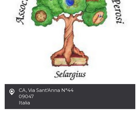
CA
,
Via Sant'Anna N°44
09047
Italia