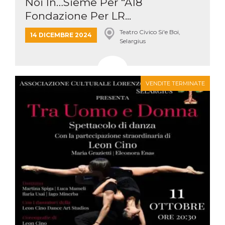
Noi In…Sieme Per “A18
Fondazione Per LR...
Teatro Civico Si'e Boi,
14 DICEMBRE 2024
Selargius
VENDITE TERMINATE