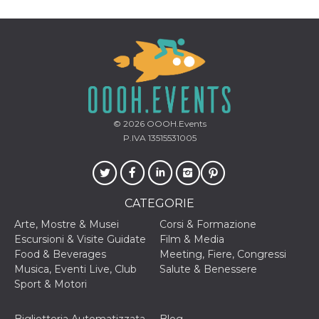
secondi
Cloudflare 
.hubspot.com
distinguere 
umani e bot
vantaggioso 
sito Web, al
di effettuar
rapporti val
sull'utilizzo
proprio sit
_cfuvid
.hubspot.com
Sessione
Questo coo
viene utiliz
© 2026
OOOH.Events
Cloudflare 
monitorare 
P.IVA 13515531005
utenti attra
le sessioni 
ottimizzare
l'esperienza
dell'utente
mantenendo
CATEGORIE
coerenza de
sessione e
Arte, Mostre & Musei
Corsi & Formazione
fornendo se
personalizza
Escursioni & Visite Guidate
Film & Media
Food & Beverages
Meeting, Fiere, Congressi
YSC
Sessione
Questo cook
Google LLC
impostato 
.youtube.com
Musica, Eventi Live, Club
Salute & Benessere
YouTube pe
Sport & Motori
tenere tracc
delle
visualizzazi
video incorp