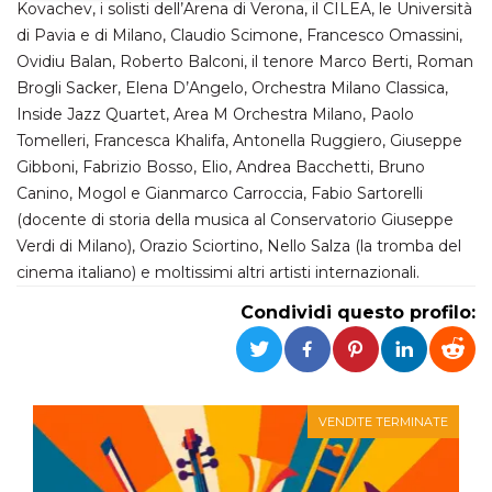
Kovachev, i solisti dell’Arena di Verona, il CILEA, le Università
di Pavia e di Milano, Claudio Scimone, Francesco Omassini,
Necessari
Marketing
Ovidiu Balan, Roberto Balconi, il tenore Marco Berti, Roman
I cookie strettamente necessari o tecnici sono
Brogli Sacker, Elena D’Angelo, Orchestra Milano Classica,
indispensabili al funzionamento del sito. I
Inside Jazz Quartet, Area M Orchestra Milano, Paolo
servizi qui presenti non potranno funzionare
senza.
Tomelleri, Francesca Khalifa, Antonella Ruggiero, Giuseppe
Provider /
Gibboni, Fabrizio Bosso, Elio, Andrea Bacchetti, Bruno
Nome
Scadenza
Descrizione
Dominio
Canino, Mogol e Gianmarco Carroccia, Fabio Sartorelli
cf_clearance
1 anno
Clearance
Cloudflare,
(docente di storia della musica al Conservatorio Giuseppe
Cookie from
Inc.
Verdi di Milano), Orazio Sciortino, Nello Salza (la tromba del
CloudFlare
.oooh.events
stores the proof
cinema italiano) e moltissimi altri artisti internazionali.
of challenge
passed. It is
used to no
Condividi questo profilo:
longer issue a
captcha or
jschallenge
challenge if
present. It is
required to
reach origin
VENDITE TERMINATE
server.
wordpress_test_cookie
Sessione
Cookie di
Automattic
Wordpress,
Inc.
verifica che il