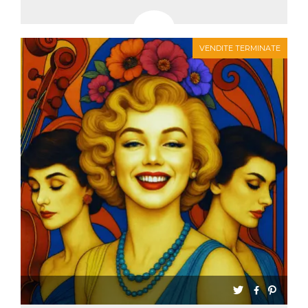
mese
viene
m.stripe.com
generalmente
utilizzato per le
prestazioni e
l'ottimizzazione
VENDITE TERMINATE
dei servizi di
elaborazione
dei pagamenti,
facilitando la
memorizzazione
dei contenuti
sul browser per
rendere le
pagine più
veloci.
CookieScriptConsent
4
Questo cookie
CookieScript
settimane
viene utilizzato
oooh.events
2 giorni
dal servizio
Cookie-
Script.com per
ricordare le
preferenze di
consenso sui
cookie dei
visitatori. È
necessario che il
banner dei
cookie di
Cookie-
Script.com
funzioni