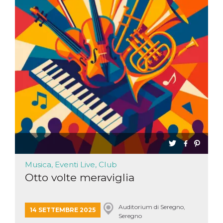
.oooh.events
browser accetti i
cookie.
PHPSESSID
Sessione
Cookie
PHP.net
generato da
oooh.events
applicazioni
basate sul
linguaggio PHP.
Si tratta di un
identificatore
generico
utilizzato per
mantenere le
variabili di
sessione utente.
Normalmente è
un numero
generato in
modo casuale, il
modo in cui
viene utilizzato
può essere
specifico per il
Musica, Eventi Live, Club
sito, ma un
buon esempio è
Otto volte meraviglia
mantenere uno
stato di accesso
per un utente
tra le pagine.
Auditorium di Seregno,
14 SETTEMBRE 2025
Seregno
m
1 anno 1
Questo cookie
Stripe