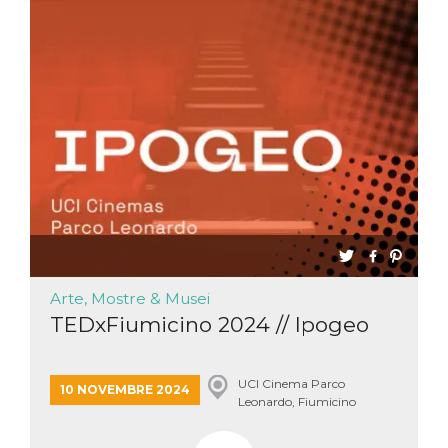
Necessari
Marketing
I cookie strettamente necessari o tecnici sono
indispensabili al funzionamento del sito. I
servizi qui presenti non potranno funzionare
senza.
Provider /
Nome
Scadenza
Descrizione
Dominio
cf_clearance
1 anno
Clearance
Cloudflare,
Cookie from
Inc.
CloudFlare
.oooh.events
stores the proof
of challenge
passed. It is
used to no
longer issue a
Arte, Mostre & Musei
captcha or
TEDxFiumicino 2024 // Ipogeo
jschallenge
challenge if
present. It is
required to
reach origin
UCI Cinema Parco
10 NOVEMBRE 2024
server.
Leonardo, Fiumicino
wordpress_test_cookie
Sessione
Cookie di
Automattic
Wordpress,
Inc.
verifica che il