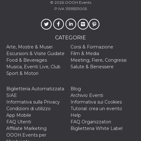
© 2026
OOOH.Events
cookie viene
anche trami
P.IVA 13515531005
piace e altri
pulsanti e t
Facebook
posizionati 
molti siti W
diversi.
CATEGORIE
dpr
.facebook.com
1
permette di
Arte, Mostre & Musei
Corsi & Formazione
settimana
controllare 
funzione “S
Escursioni & Visite Guidate
Film & Media
su Facebook
Food & Beverages
Meeting, Fiere, Congressi
pulsante “M
piace”, rac
Musica, Eventi Live, Club
Salute & Benessere
le impostaz
Sport & Motori
della lingua
permettono
condividere
pagina.
Biglietteria Automatizzata
Blog
SIAE
Archivio Eventi
fr
3 mesi
Contiene la
Meta
combinazio
Informativa sulla Privacy
Informativa sui Cookies
Platform Inc.
ID univoco 
.facebook.com
Condizioni di utilizzo
Tutorial: crea un evento
browser e
dell'utente,
App Mobile
Help
utilizzata pe
FAQ Utenti
FAQ Organizzatori
pubblicità m
Affiliate Marketing
Biglietteria White Label
oo
5 anni
consente
Meta
OOOH.Events per
all'utente di
Platform Inc.