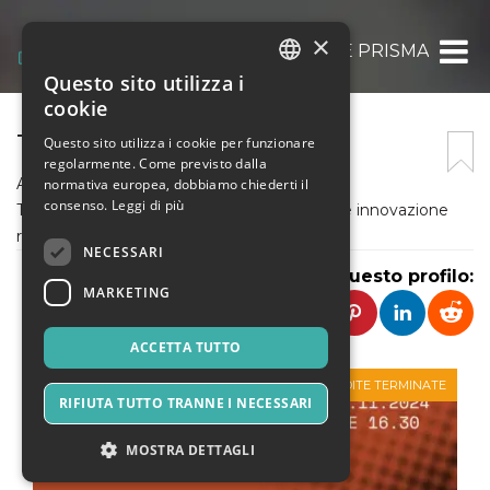
×
ASSOCIAZIONE CULTURALE PRISMA
Questo sito utilizza i
ITALIAN
cookie
ENGLISH
TEDXFIUMICINO
Questo sito utilizza i cookie per funzionare
regolarmente. Come previsto dalla
SPANISH
Associazione Culturale PRISMA organizza il
normativa europea, dobbiamo chiederti il
consenso.
Leggi di più
TEDxFiumicino, che è un evento di cultura e innovazione
realizzato sotto licenza internazionale TED.
NECESSARI
Condividi questo profilo:
MARKETING
ACCETTA TUTTO
VENDITE TERMINATE
RIFIUTA TUTTO TRANNE I NECESSARI
MOSTRA DETTAGLI