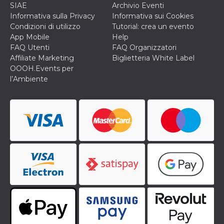
correttamente.
SIAE
Archivio Eventi
Informativa sulla Privacy
Informativa sui Cookies
Storage declaration
Condizioni di utilizzo
Tutorial: crea un evento
Storage
App Mobile
Help
Nome
Descrizione
type
FAQ Utenti
FAQ Organizzatori
Affiliate Marketing
Biglietteria White Label
fbssls_314278995690155
Session
storage
OOOH.Events per
l’Ambiente
wpEmojiSettingsSupports
Session
storage
cn_uc__
Local
storage
Provider /
Nome
Scadenza
Descrizione
Dominio
c_user
4
Cookie di a
Meta
settimane
utente. Può
Platform Inc.
2 giorni
essere di se
.facebook.com