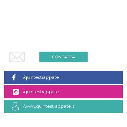
.oooh.events
browser accetti i
cookie.
PHPSESSID
Sessione
Cookie
PHP.net
generato da
oooh.events
applicazioni
basate sul
linguaggio PHP.
Si tratta di un
identificatore
generico
utilizzato per
mantenere le
variabili di
CONTATTA
sessione utente.
Normalmente è
un numero
generato in
modo casuale, il
/quintestrappate
modo in cui
viene utilizzato
può essere
/quintestrappate
specifico per il
sito, ma un
buon esempio è
mantenere uno
/www.quintestrappate.it
stato di accesso
per un utente
tra le pagine.
m
1 anno 1
Questo cookie
Stripe