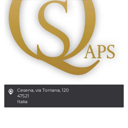
Necessari
Marketing
I cookie strettamente necessari o tecnici sono
indispensabili al funzionamento del sito. I
servizi qui presenti non potranno funzionare
senza.
Provider /
Nome
Scadenza
Descrizione
Dominio
cf_clearance
1 anno
Clearance
Cloudflare,
Cookie from
Inc.
CloudFlare
.oooh.events
stores the proof
of challenge
passed. It is
used to no
longer issue a
captcha or
Cesena
,
via Torriana, 120
jschallenge
47521
challenge if
present. It is
Italia
required to
reach origin
server.
wordpress_test_cookie
Sessione
Cookie di
Automattic
Wordpress,
Inc.
verifica che il