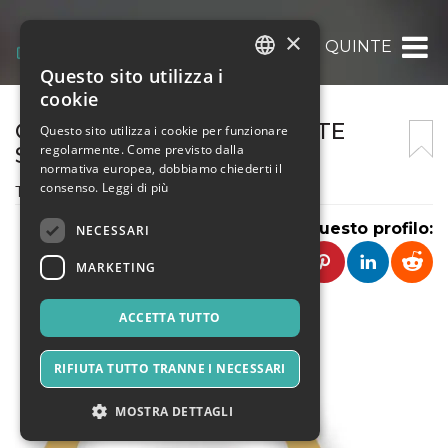
×
ASSOCIAZIONE CULTURALE QUINTE STRA
Questo sito utilizza i
ITALIAN
cookie
ENGLISH
COMPAGNIA TEATRO QUINTE
Questo sito utilizza i cookie per funzionare
regolarmente. Come previsto dalla
STRAPPATE APS
SPANISH
normativa europea, dobbiamo chiederti il
consenso.
Leggi di più
Teatro di prosa a Cesena dal 2010
Condividi questo profilo:
NECESSARI
MARKETING
ACCETTA TUTTO
RIFIUTA TUTTO TRANNE I NECESSARI
MOSTRA DETTAGLI