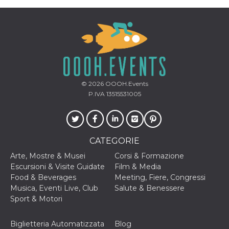
mese
viene
m.stripe.com
generalmente
utilizzato per le
prestazioni e
l'ottimizzazione
dei servizi di
elaborazione
dei pagamenti,
facilitando la
memorizzazione
dei contenuti
sul browser per
© 2026
OOOH.Events
rendere le
P.IVA 13515531005
pagine più
veloci.
CookieScriptConsent
4
Questo cookie
CookieScript
settimane
viene utilizzato
oooh.events
2 giorni
dal servizio
Cookie-
CATEGORIE
Script.com per
ricordare le
Arte, Mostre & Musei
Corsi & Formazione
preferenze di
Escursioni & Visite Guidate
Film & Media
consenso sui
cookie dei
Food & Beverages
Meeting, Fiere, Congressi
visitatori. È
Musica, Eventi Live, Club
Salute & Benessere
necessario che il
banner dei
Sport & Motori
cookie di
Cookie-
Script.com
Biglietteria Automatizzata
Blog
funzioni